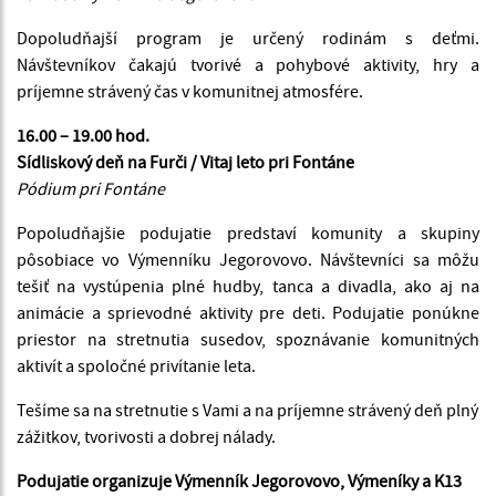
Dopoludňajší program je určený rodinám s deťmi.
Návštevníkov čakajú tvorivé a pohybové aktivity, hry a
príjemne strávený čas v komunitnej atmosfére.
16.00 – 19.00 hod.
Sídliskový deň na Furči / Vitaj leto pri Fontáne
Pódium pri Fontáne
Popoludňajšie podujatie predstaví komunity a skupiny
pôsobiace vo Výmenníku Jegorovovo. Návštevníci sa môžu
tešiť na vystúpenia plné hudby, tanca a divadla, ako aj na
animácie a sprievodné aktivity pre deti. Podujatie ponúkne
priestor na stretnutia susedov, spoznávanie komunitných
aktivít a spoločné privítanie leta.
Tešíme sa na stretnutie s Vami a na príjemne strávený deň plný
zážitkov, tvorivosti a dobrej nálady.
Podujatie organizuje Výmenník Jegorovovo, Výmeníky a K13