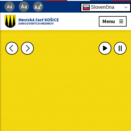
Slovenčina
Mestská časť KOŠICE
Menu
DARGOVSKÝCH HRDINOV