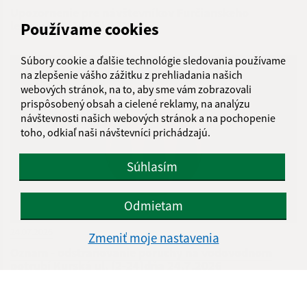
Upozornenie pre návštevníkov Furčianskeho
lesoparku (30. júl 2026)
Používame cookies
Súbory cookie a ďalšie technológie sledovania používame
na zlepšenie vášho zážitku z prehliadania našich
webových stránok, na to, aby sme vám zobrazovali
prispôsobený obsah a cielené reklamy, na analýzu
návštevnosti našich webových stránok a na pochopenie
toho, odkiaľ naši návštevníci prichádzajú.
Súhlasím
Odmietam
24.07.2026
Zmeniť moje nastavenia
Oznam - odstraňovanie poruchy na vodovodnom
potrubí Kurská ul. (2-24)dňa 24.7.2026
...