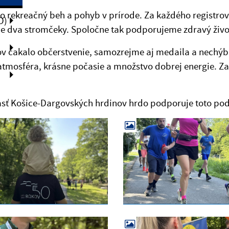
 o rekreačný beh a pohyb v prírode. Za každého registro
O)
 dva stromčeky. Spoločne tak podporujeme zdravý život
v čakalo občerstvenie, samozrejme aj medaila a nechýb
tmosféra, krásne počasie a množstvo dobrej energie. Zas
sť Košice-Dargovských hrdinov hrdo podporuje toto pod