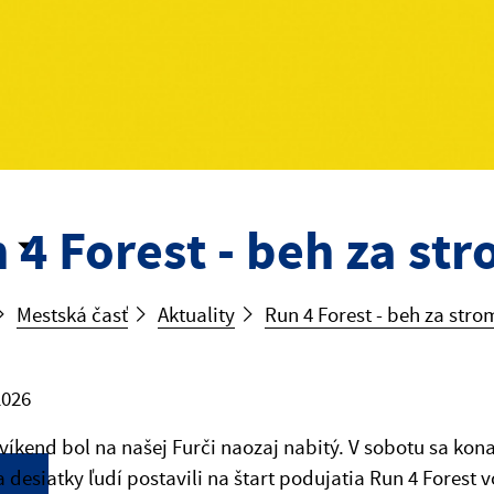
 4 Forest - beh za st
Mestská časť
Aktuality
Run 4 Forest - beh za stro
2026
víkend bol na našej Furči naozaj nabitý. V sobotu sa ko
a desiatky ľudí postavili na štart podujatia Run 4 Forest