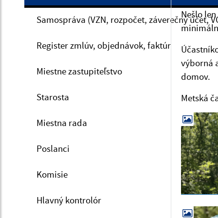
Nešlo len
Samospráva (VZN, rozpočet, záverečný účet, V
minimálne
Register zmlúv, objednávok, faktúr
Účastníko
výborná a
Miestne zastupiteľstvo
domov.
Starosta
Metská ča
Miestna rada
Poslanci
Komisie
Hlavný kontrolór