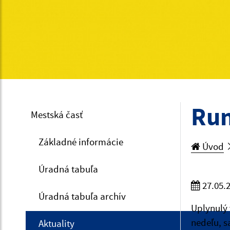
Run
Mestská časť
Základné informácie
Úvod
Úradná tabuľa
27.05.
Úradná tabuľa archív
Uplynulý 
nedeľu, s
Aktuality