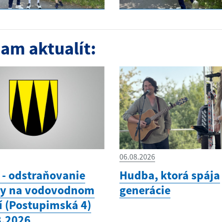
am aktualít:
06.08.2026
- odstraňovanie
Hudba, ktorá spája
hy na vodovodnom
generácie
í (Postupimská 4)
8.2026