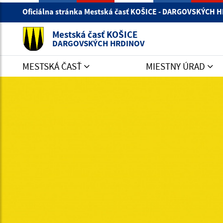
Oficiálna stránka Mestská časť KOŠICE - DARGOVSKÝCH
Mestská časť KOŠICE
DARGOVSKÝCH HRDINOV
MESTSKÁ ČASŤ
MIESTNY ÚRAD