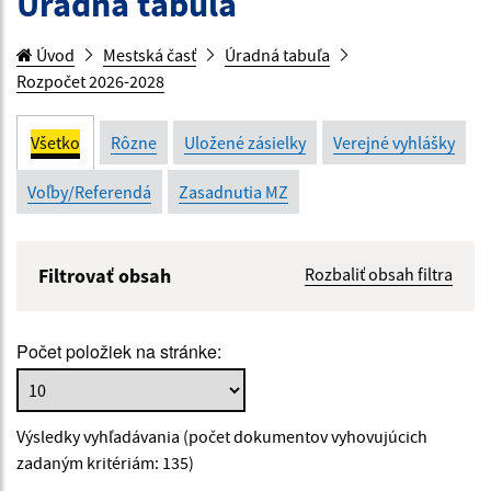
Úradná tabuľa
Úvod
Mestská časť
Úradná tabuľa
Rozpočet 2026-2028
Všetko
Rôzne
Uložené zásielky
Verejné vyhlášky
Voľby/Referendá
Zasadnutia MZ
Filtrovať obsah
Rozbaliť obsah filtra
Názov:
Počet položiek na stránke:
Popis:
Výsledky vyhľadávania (počet dokumentov vyhovujúcich
Dátum zverejnenia od:
zadaným kritériám: 135)