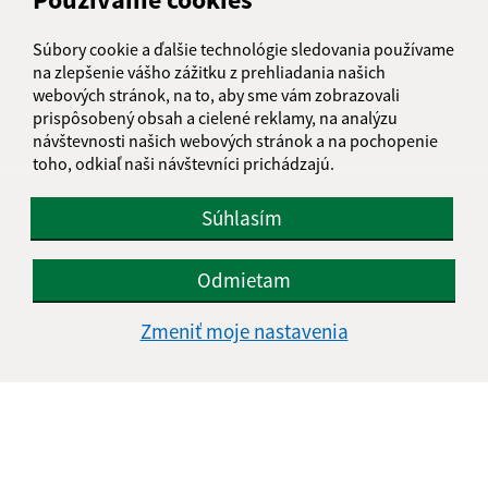
informatika@kosice-dh.sk
Súbory cookie a ďalšie technológie sledovania používame
+421 55 300 90 01
na zlepšenie vášho zážitku z prehliadania našich
webových stránok, na to, aby sme vám zobrazovali
IČO: 00690988
prispôsobený obsah a cielené reklamy, na analýzu
návštevnosti našich webových stránok a na pochopenie
toho, odkiaľ naši návštevníci prichádzajú.
Súhlasím
Odmietam
Zmeniť moje nastavenia