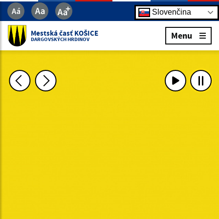
Slovenčina
Mestská časť KOŠICE
Menu
DARGOVSKÝCH HRDINOV