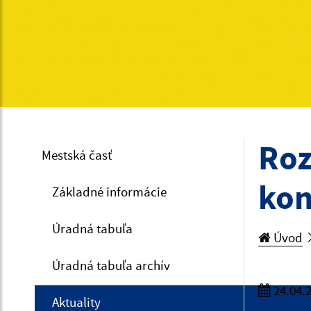
Roz
Mestská časť
kon
Základné informácie
Úradná tabuľa
Úvod
Úradná tabuľa archív
24.04.
Aktuality