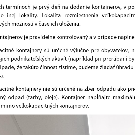
ch termínoch je prvý deň na dodanie kontajnerov, v po
o inej lokality. Lokalita rozmiestnenia veľkokapacit
vých možností v čase ich uloženia.
tajnerov je pravidelne kontrolovaný a v prípade naplne
acitné kontajnery sú určené výlučne pre obyvateľov, 
jich podnikateľských aktivít (napríklad pri prerábaní byt
rípade, že takúto činnosť zistíme, budeme žiadať úhrad
a.
acitné kontajnery nie sú určené na zber odpadu ako pn
ný odpad (farby, oleje). Kontajner napĺňajte maximá
 mimo veľkokapacitných kontajnerov.