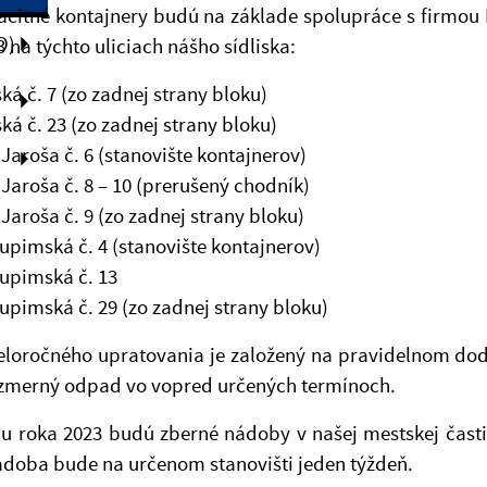
citné kontajnery budú na základe spolupráce s firmou KO
O)
 na týchto uliciach nášho sídliska:
ská č. 7
(
zo zadnej strany bloku)
ská č. 23
(
zo zadnej strany bloku)
 Jaroša č. 6
(
stanovište kontajnerov)
 Jaroša č. 8 – 10
(
prerušený chodník)
 Jaroša č. 9
(
zo zadnej strany bloku)
upimská č. 4
(
stanovište kontajnerov)
upimská č. 13
upimská č. 29
(
zo zadnej strany bloku
)
eloročného upratovania je založený na pravidelnom do
zmerný odpad vo vopred určených termínoch.
u roka 2023 budú zberné nádoby v našej mestskej časti
doba bude na určenom stanovišti jeden týždeň.