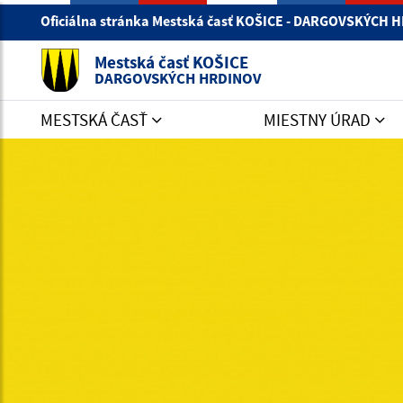
Oficiálna stránka Mestská časť KOŠICE - DARGOVSKÝCH
Mestská časť KOŠICE
DARGOVSKÝCH HRDINOV
MESTSKÁ ČASŤ
MIESTNY ÚRAD