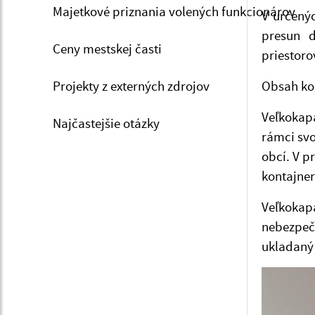
Majetkové priznania volených funkcionárov
V určený
presun d
Ceny mestskej časti
priestoro
Projekty z externých zdrojov
Obsah kon
Veľkokap
Najčastejšie otázky
rámci svo
obcí. V p
kontajner
Veľkokap
nebezpeč
ukladaný