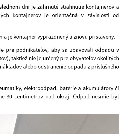
slednom dni je zahrnuté stiahnutie kontajnerov a
ných kontajnerov je orientačná v závislosti od
nia je kontajner vyprázdnený a znovu pristavený.
nie pre podnikateľov, aby sa zbavovali odpadu v
ov), taktiež nie je určený pre obyvateľov okolitých
u nákladov alebo odstránenie odpadu z príslušného
eumatiky, elektroodpad, batérie a akumulátory či
lne 30 centimetrov nad okraj. Odpad nesmie byť