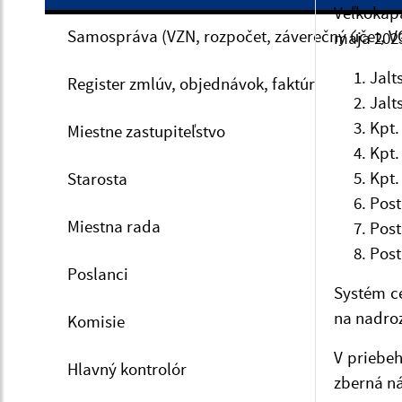
Veľkokapa
Samospráva (VZN, rozpočet, záverečný účet, V
mája 2023
Jalt
Register zmlúv, objednávok, faktúr
Jalt
Kpt.
Miestne zastupiteľstvo
Kpt.
Kpt.
Starosta
Post
Miestna rada
Post
Post
Poslanci
Systém c
na nadro
Komisie
V priebeh
Hlavný kontrolór
zberná ná