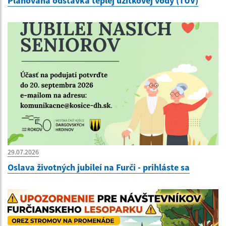
Plánovaná odstávka teplej úžitkovej vody (TÚV)
29.07.2026
Oslava životných jubileí na Furči - prihláste sa