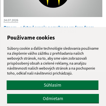
24.07.2026
Oznam - odstraňovanie poruchy na vodovodnom
potrubí Kurská ul. (2-24)dňa 24.7.2026
Používame cookies
...
1
2
70
>
Súbory cookie a ďalšie technológie sledovania používame
na zlepšenie vášho zážitku z prehliadania našich
webových stránok, na to, aby sme vám zobrazovali
prispôsobený obsah a cielené reklamy, na analýzu
návštevnosti našich webových stránok a na pochopenie
toho, odkiaľ naši návštevníci prichádzajú.
Je táto stránka užitočná?
Áno
Nie
Boli tieto 
Boli 
Súhlasím
Našli ste na stránke chybu?
Napíšte nám
Odmietam
Úradné hodiny: