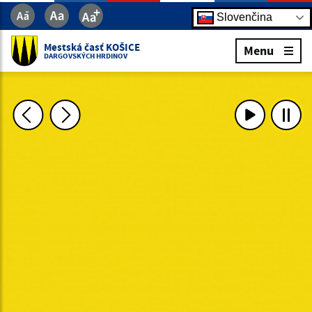
Slovenčina
Mestská časť KOŠICE
Menu
DARGOVSKÝCH HRDINOV