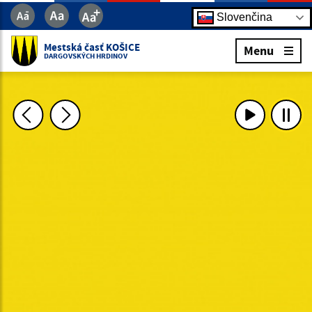
Slovenčina
Mestská časť KOŠICE
Menu
DARGOVSKÝCH HRDINOV