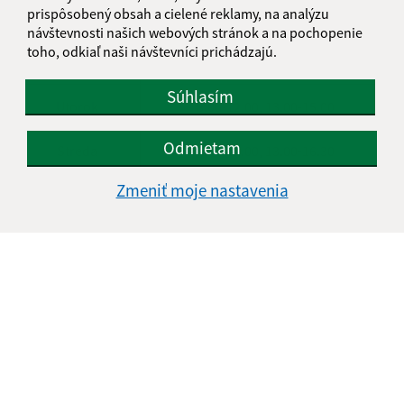
prispôsobený obsah a cielené reklamy, na analýzu
Deň
Čas
návštevnosti našich webových stránok a na pochopenie
toho, odkiaľ naši návštevníci prichádzajú.
Pondelok
8.00-12.00, 13.00-14.30
Súhlasím
Utorok
8.00-12.00, 13.00-15.00
Odmietam
Streda
8.00-12.00, 13.00-16.30
Zmeniť moje nastavenia
Štvrtok
8.00-12.00
Piatok
8.00-12.00
Kontakt:
Mestská časť KOŠICE - DARGOVSKÝCH HRDINOV
Povstania českého ľudu 1
040 22 Košice