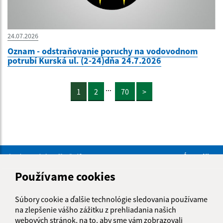
24.07.2026
Oznam - odstraňovanie poruchy na vodovodnom
potrubí Kurská ul. (2-24)dňa 24.7.2026
...
1
2
70
>
Je táto stránka užitočná?
Áno
Nie
Boli tieto 
Boli 
Používame cookies
Našli ste na stránke chybu?
Napíšte nám
Súbory cookie a ďalšie technológie sledovania používame
Úradné hodiny:
na zlepšenie vášho zážitku z prehliadania našich
webových stránok, na to, aby sme vám zobrazovali