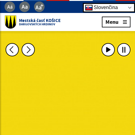
Slovenčina
Mestská časť KOŠICE
Menu
DARGOVSKÝCH HRDINOV