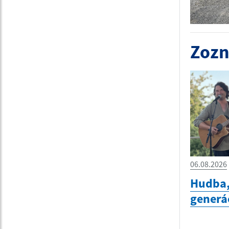
Zozn
06.08.2026
Hudba,
generá