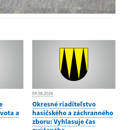
04.08.2026
e
Okresné riaditeľstvo
vota a
hasičského a záchranného
zboru: Vyhlasuje čas