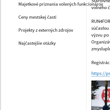
Štartovn
Majetkové priznania volených funkcionárov
voľného č
Ceny mestskej časti
RUN4FORE
súčasťou
Projekty z externých zdrojov
výzvu po 
Organizát
Najčastejšie otázky
zmyslupl
Registrác
https://p