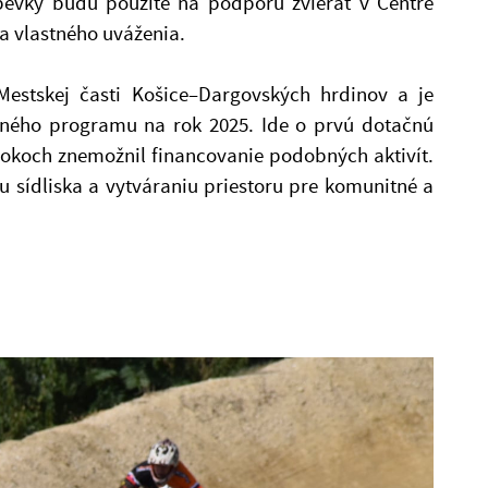
spevky budú použité na podporu zvierat v Centre
ľa vlastného uváženia.
estskej časti Košice–Dargovských hrdinov a je
ačného programu na rok 2025. Ide o prvú dotačnú
 rokoch znemožnil financovanie podobných aktivít.
u sídliska a vytváraniu priestoru pre komunitné a