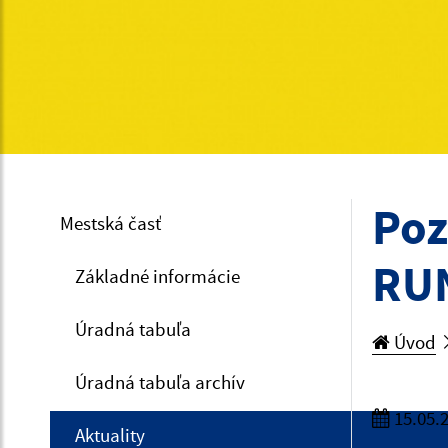
Poz
Mestská časť
RUN
Základné informácie
Úradná tabuľa
Úvod
Úradná tabuľa archív
15.05.
Aktuality