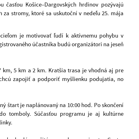
u časťou Košice–Dargovských hrdinov pozývajú
 za stromy, ktoré sa uskutoční v nedeľu 25. mája
cieľom je motivovať ľudí k aktívnemu pohybu v
istrovaného účastníka budú organizátori na jeseň
 7 km, 5 km a 2 km. Kratšia trasa je vhodná aj pre
 chcú zapojiť a podporiť myšlienku podujatia, no
ný štart je naplánovaný na 10:00 hod. Po skončení
 do tomboly. Súčasťou programu je aj kultúrne
inky.