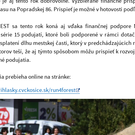
é je aj tento rok dobrovoľné. Vyzbierané finančné prí
asu na Popradskej 86. Prispieť je možné v hotovosti pod
ST sa tento rok koná aj vďaka finančnej podpore M
 série 15 podujatí, ktoré boli podporené v rámci dot
splatení dlhu mestskej časti, ktorý v predchádzajúcich
orov teší, že aj týmto spôsobom môžu prispieť k rozvoj
né podujatia.
ia prebieha online na stránke:
rihlasky.cvckosice.sk/run4forest