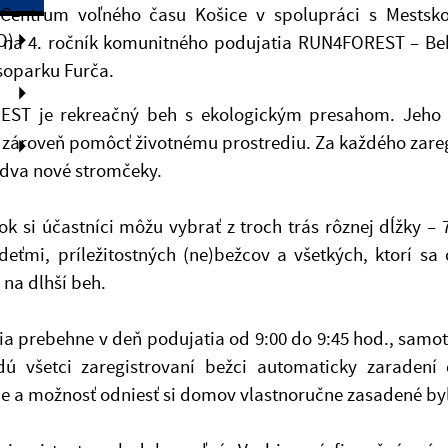
entrum voľného času Košice v spolupráci s Mestsko
O)
ť na 4. ročník komunitného podujatia RUN4FOREST – Beh
soparku Furča.
ST je rekreačný beh s ekologickým presahom. Jeho 
 zároveň pomôcť životnému prostrediu. Za každého zareg
 dva nové stromčeky.
rok si účastníci môžu vybrať z troch trás rôznej dĺžky –
deťmi, príležitostných (ne)bežcov a všetkých, ktorí sa
 na dlhší beh.
ia prebehne v deň podujatia od 9:00 do 9:45 hod., samot
ú všetci zaregistrovaní bežci automaticky zaradení
e a možnosť odniesť si domov vlastnoručne zasadené byl