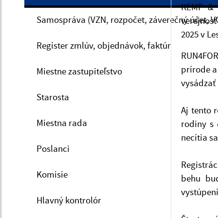
KEMP & C
Samospráva (VZN, rozpočet, záverečný účet, V
verejnos
2025 v Le
Register zmlúv, objednávok, faktúr
RUN4FORE
prírode a
Miestne zastupiteľstvo
vysádzať
Starosta
Aj tento 
Miestna rada
rodiny s 
necítia sa
Poslanci
Registrác
Komisie
behu bud
vystúpeni
Hlavný kontrolór