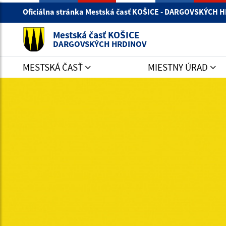
Oficiálna stránka Mestská časť KOŠICE - DARGOVSKÝCH
Mestská časť KOŠICE
DARGOVSKÝCH HRDINOV
MESTSKÁ ČASŤ
MIESTNY ÚRAD