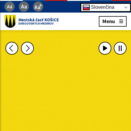
Slovenčina
Mestská časť KOŠICE
Menu
DARGOVSKÝCH HRDINOV