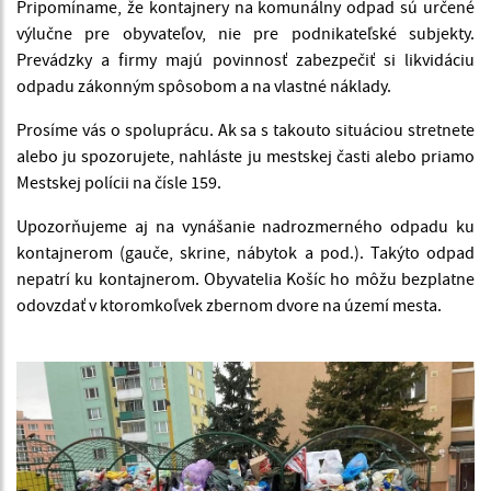
Pripomíname, že kontajnery na komunálny odpad sú určené
výlučne pre obyvateľov, nie pre podnikateľské subjekty.
Prevádzky a firmy majú povinnosť zabezpečiť si likvidáciu
odpadu zákonným spôsobom a na vlastné náklady.
Prosíme vás o spoluprácu. Ak sa s takouto situáciou stretnete
alebo ju spozorujete, nahláste ju mestskej časti alebo priamo
Mestskej polícii na čísle 159.
Upozorňujeme aj na vynášanie nadrozmerného odpadu ku
kontajnerom (gauče, skrine, nábytok a pod.). Takýto odpad
nepatrí ku kontajnerom. Obyvatelia Košíc ho môžu bezplatne
odovzdať v ktoromkoľvek zbernom dvore na území mesta.