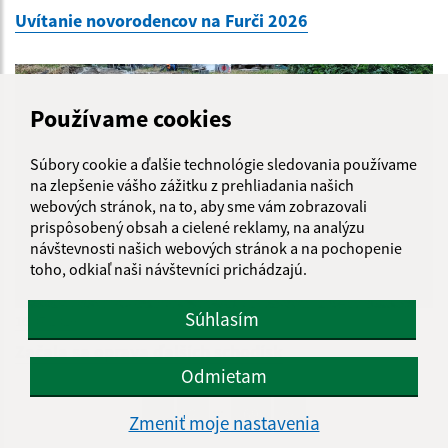
Uvítanie novorodencov na Furči 2026
Používame cookies
Súbory cookie a ďalšie technológie sledovania používame
na zlepšenie vášho zážitku z prehliadania našich
webových stránok, na to, aby sme vám zobrazovali
prispôsobený obsah a cielené reklamy, na analýzu
návštevnosti našich webových stránok a na pochopenie
toho, odkiaľ naši návštevníci prichádzajú.
Súhlasím
16.07.2026
Začala sa oprava ďalších schodísk
Odmietam
...
1
2
69
>
Zmeniť moje nastavenia