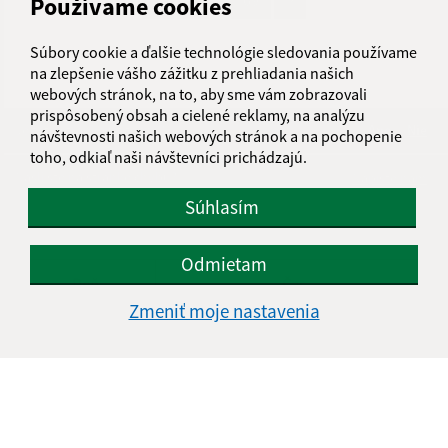
1
2
69
>
Používame cookies
Súbory cookie a ďalšie technológie sledovania používame
na zlepšenie vášho zážitku z prehliadania našich
webových stránok, na to, aby sme vám zobrazovali
prispôsobený obsah a cielené reklamy, na analýzu
Je táto stránka užitočná?
Áno
Nie
návštevnosti našich webových stránok a na pochopenie
Boli tieto 
Boli 
toho, odkiaľ naši návštevníci prichádzajú.
Našli ste na stránke chybu?
Napíšte nám
Súhlasím
Úradné hodiny:
Odmietam
Deň
Čas
Zmeniť moje nastavenia
Pondelok
8.00-12.00, 13.00-14.30
Utorok
8.00-12.00, 13.00-15.00
Streda
8.00-12.00, 13.00-16.30