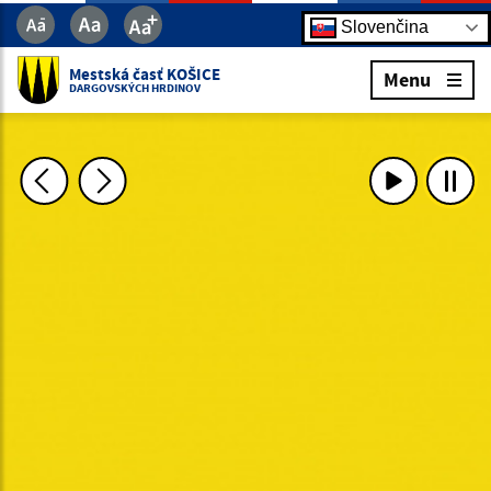
Slovenčina
Mestská časť KOŠICE
Menu
DARGOVSKÝCH HRDINOV