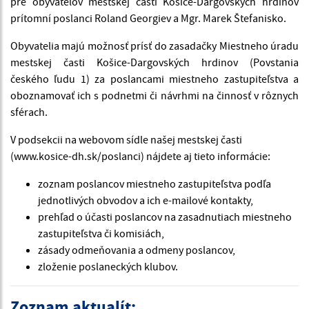
pre obyvateľov mestskej časti Košice-Dargovských hrdinov
prítomní poslanci Roland Georgiev a Mgr. Marek Štefanisko.
Obyvatelia majú možnosť prísť do zasadačky Miestneho úradu
mestskej časti Košice-Dargovských hrdinov (Povstania
českého ľudu 1) za poslancami miestneho zastupiteľstva a
oboznamovať ich s podnetmi či návrhmi na činnosť v rôznych
sférach.
V podsekcii na webovom sídle našej mestskej časti
(www.kosice-dh.sk/poslanci) nájdete aj tieto informácie:
zoznam poslancov miestneho zastupiteľstva podľa
jednotlivých obvodov a ich e-mailové kontakty,
prehľad o účasti poslancov na zasadnutiach miestneho
zastupiteľstva či komisiách,
zásady odmeňovania a odmeny poslancov,
zloženie poslaneckých klubov.
Zoznam aktualít: