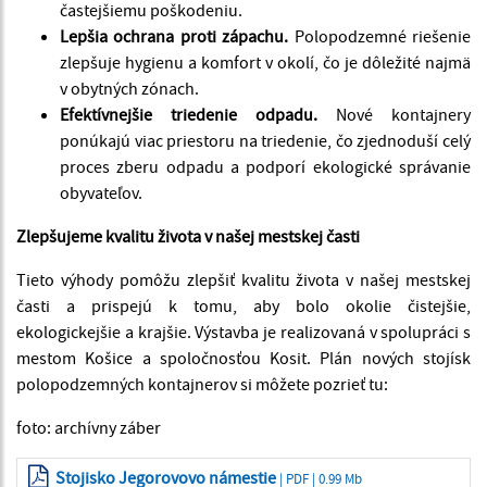
častejšiemu poškodeniu.
Lepšia ochrana proti zápachu.
Polopodzemné riešenie
zlepšuje hygienu a komfort v okolí, čo je dôležité najmä
v obytných zónach.
Efektívnejšie triedenie odpadu.
Nové kontajnery
ponúkajú viac priestoru na triedenie, čo zjednoduší celý
proces zberu odpadu a podporí ekologické správanie
obyvateľov.
Zlepšujeme kvalitu života v našej mestskej časti
Tieto výhody pomôžu zlepšiť kvalitu života v našej mestskej
časti a prispejú k tomu, aby bolo okolie čistejšie,
ekologickejšie a krajšie. Výstavba je realizovaná v spolupráci s
mestom Košice a spoločnosťou Kosit.
Plán nových stojísk
polopodzemných kontajnerov si môžete pozrieť tu:
foto: archívny záber
Stojisko Jegorovovo námestie
| PDF | 0.99 Mb