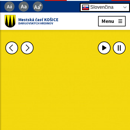
Slovenčina
Mestská časť KOŠICE
Menu
DARGOVSKÝCH HRDINOV