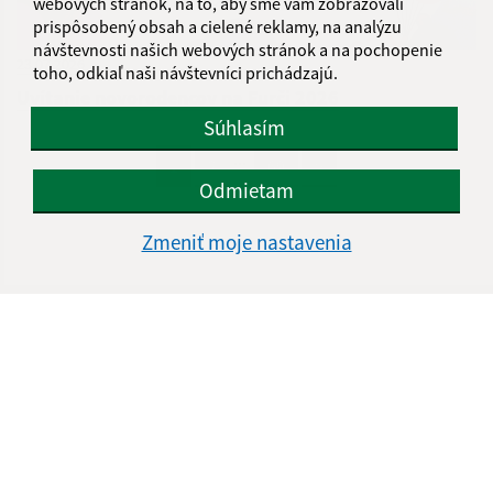
webových stránok, na to, aby sme vám zobrazovali
prispôsobený obsah a cielené reklamy, na analýzu
návštevnosti našich webových stránok a na pochopenie
23.07.2026
toho, odkiaľ naši návštevníci prichádzajú.
Uvítanie novorodencov na Furči 2026
Súhlasím
...
1
2
69
>
Odmietam
Zmeniť moje nastavenia
Je táto stránka užitočná?
Áno
Nie
Boli tieto 
Boli 
Našli ste na stránke chybu?
Napíšte nám
Úradné hodiny:
Deň
Čas