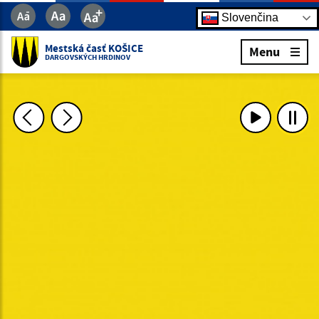
Slovenčina
Mestská časť KOŠICE
Menu
DARGOVSKÝCH HRDINOV