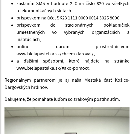
zaslaním SMS v hodnote 2 € na číslo 820 vo všetkých
telekomunikačných sieťach,
príspevkom na účet SK23 1111 0000 0014 3025 8006,
príspevkom do stacionárnych pokladničiek
umiestnených vo vybraných organizáciách a
inštitúciách,
online darom prostredníctvom
www.bielapastelka.sk/chcem-darovat/,
a ďalšími spôsobmi, ktoré nájdete na stránke
www.bielapastelka.sk/#ako-pomoct.
Regionálnym partnerom je aj naša Mestská časť Košice-
Dargovských hrdinov.
Ďakujeme, že pomáhate ľuďom so zrakovým postihnutím.