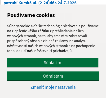
potrubí Kurská ul. (2-24)dňa 24.7.2026
Používame cookies
...
1
2
70
>
Súbory cookie a ďalšie technológie sledovania používame
na zlepšenie vášho zážitku z prehliadania našich
webových stránok, na to, aby sme vám zobrazovali
prispôsobený obsah a cielené reklamy, na analýzu
návštevnosti našich webových stránok a na pochopenie
Je táto stránka užitočná?
Áno
Nie
toho, odkiaľ naši návštevníci prichádzajú.
Boli tieto 
Boli 
Našli ste na stránke chybu?
Napíšte nám
Súhlasím
Úradné hodiny:
Odmietam
Deň
Čas
Zmeniť moje nastavenia
Pondelok
8.00-12.00, 13.00-14.30