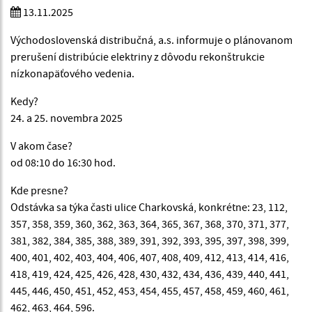
13.11.2025
Východoslovenská distribučná, a.s. informuje o plánovanom
prerušení distribúcie elektriny z dôvodu rekonštrukcie
nízkonapäťového vedenia.
Kedy?
24. a 25. novembra 2025
V akom čase?
od 08:10 do 16:30 hod.
Kde presne?
Odstávka sa týka časti ulice Charkovská, konkrétne: 23, 112,
357, 358, 359, 360, 362, 363, 364, 365, 367, 368, 370, 371, 377,
381, 382, 384, 385, 388, 389, 391, 392, 393, 395, 397, 398, 399,
400, 401, 402, 403, 404, 406, 407, 408, 409, 412, 413, 414, 416,
418, 419, 424, 425, 426, 428, 430, 432, 434, 436, 439, 440, 441,
445, 446, 450, 451, 452, 453, 454, 455, 457, 458, 459, 460, 461,
462, 463, 464, 596.