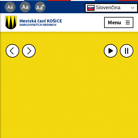
Slovenčina
Mestská časť KOŠICE
Menu
DARGOVSKÝCH HRDINOV