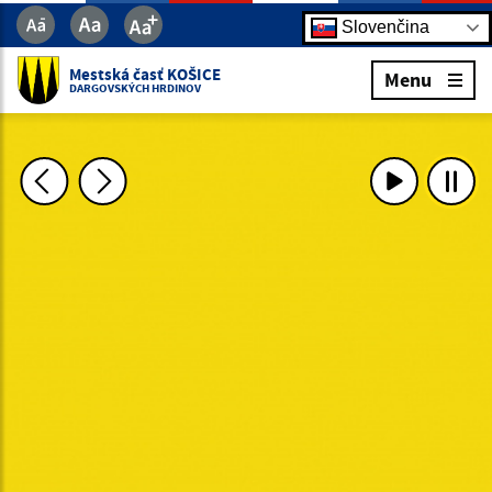
Slovenčina
Mestská časť KOŠICE
Menu
DARGOVSKÝCH HRDINOV