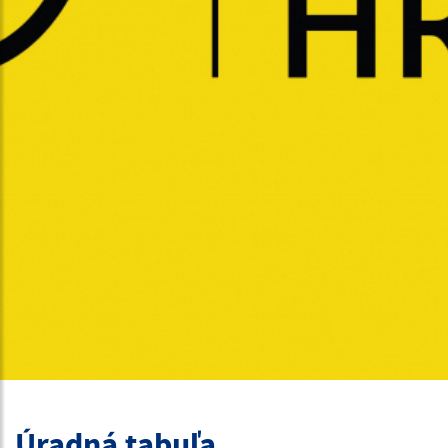
Úradná tabuľa