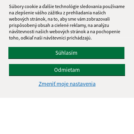
informatika@kosice-dh.sk
Súbory cookie a ďalšie technológie sledovania používame
+421 55 300 90 01
na zlepšenie vášho zážitku z prehliadania našich
webových stránok, na to, aby sme vám zobrazovali
IČO: 00690988
prispôsobený obsah a cielené reklamy, na analýzu
návštevnosti našich webových stránok a na pochopenie
toho, odkiaľ naši návštevníci prichádzajú.
Súhlasím
Odmietam
Zmeniť moje nastavenia