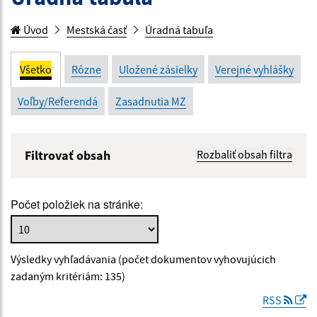
Úvod
Mestská časť
Úradná tabuľa
Všetko
Rôzne
Uložené zásielky
Verejné vyhlášky
Voľby/Referendá
Zasadnutia MZ
Filtrovať obsah
Rozbaliť obsah filtra
Názov:
Počet položiek na stránke:
Popis:
Výsledky vyhľadávania (počet dokumentov vyhovujúcich
Dátum zverejnenia od:
zadaným kritériám: 135)
RSS