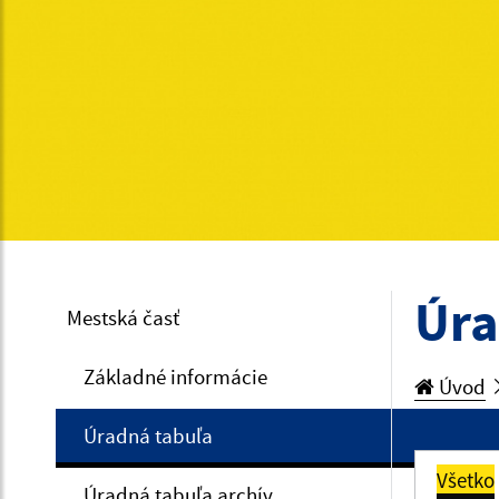
Úra
Mestská časť
Základné informácie
Úvod
Úradná tabuľa
Všetko
Úradná tabuľa archív