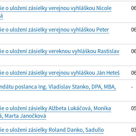
 o uložení zásielky verejnou vyhláškou Nicole
06
vá
 o uložení zásielky verejnou vyhláškou Peter
06
 o uložení zásielky vereknou vyhláškou Rastislav
06
 o uložení zásielky verejnou vyhláškou Ján Heteš
06
dátu poslanca Ing. Vladislav Stanko, DPA, MBA,
-
 o uložení zásielky Alžbeta Lukáčová, Monika
05
á, Marta Janočková
 o uložení zásielky Roland Danko, Sadullo
03