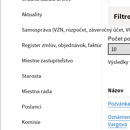
Aktuality
Filtr
Názov
Samospráva (VZN, rozpočet, záverečný účet, V
Počet po
Register zmlúv, objednávok, faktúr
Dátum 
Miestne zastupiteľstvo
Výsledky
Starosta
Filtr
Názov
Miestna rada
Pozvánka
Poslanci
Oznámenie
Komisie
Vargová