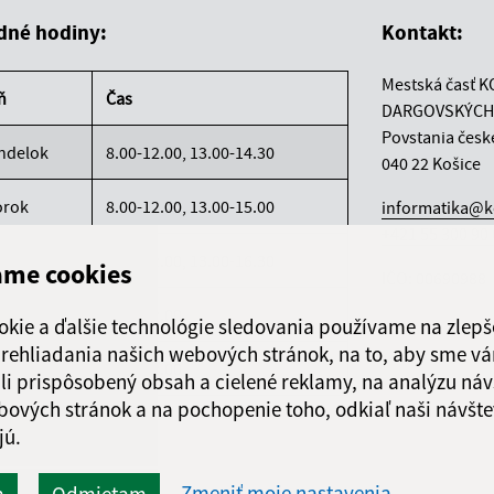
dné hodiny:
Kontakt:
Mestská časť K
ň
Čas
DARGOVSKÝCH
Povstania česk
ndelok
8.00-12.00, 13.00-14.30
040 22 Košice
orok
8.00-12.00, 13.00-15.00
informatika@k
+421 55 300 90
reda
8.00-12.00, 13.00-16.30
ame cookies
IČO: 00690988
rtok
8.00-12.00
okie a ďalšie technológie sledovania používame na zlepš
 prehliadania našich webových stránok, na to, aby sme v
atok
8.00-12.00
li prispôsobený obsah a cielené reklamy, na analýzu náv
bových stránok a na pochopenie toho, odkiaľ naši návšte
jú.
Zmeniť moje nastavenia
m
Odmietam