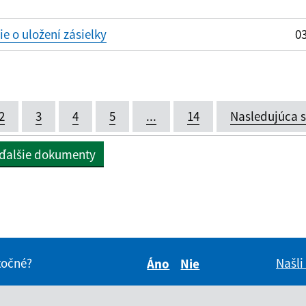
 o uložení zásielky
03
2
3
4
5
...
14
Nasledujúca 
 ďalšie dokumenty
itočné?
Našli
Áno
Nie
Boli tieto informácie pre 
Boli tieto informáci