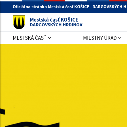
Oficiálna stránka Mestská časť KOŠICE - DARGOVSKÝCH
Mestská časť KOŠICE
DARGOVSKÝCH HRDINOV
MESTSKÁ ČASŤ
MIESTNY ÚRAD