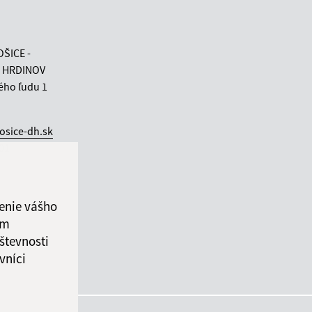
OŠICE -
 HRDINOV
ého ľudu 1
osice-dh.sk
 01
enie vášho
ám
števnosti
vníci