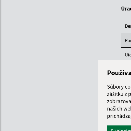
Úra
De
Po
Ut
St
Použív
Štv
Súbory co
zážitku z
Pi
zobrazova
našich we
prichádza
Súhlasí