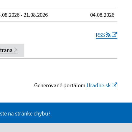
.08.2026 - 21.08.2026
04.08.2026
RSS
strana
Generované portálom
Uradne.sk
 ste na stránke chybu?
vás užitočné?
e pre vás užitočné?