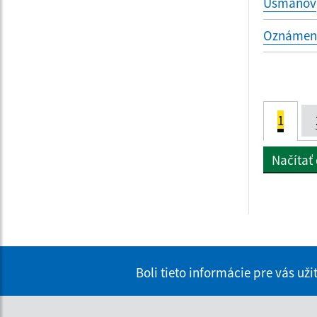
Usmanov
Oznámenie
1
Načítať
Boli tieto informácie pre vás už