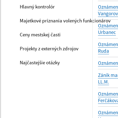
Hlavný kontrolór
Oznámenie
Vangoro
Majetkové priznania volených funkcionárov
Oznámenie
Urbanec
Ceny mestskej časti
Oznámenie
Projekty z externých zdrojov
Ruda
Najčastejšie otázky
Oznámenie
Zánik man
LL.M.
Oznámenie
Ferčákov
Oznámenie