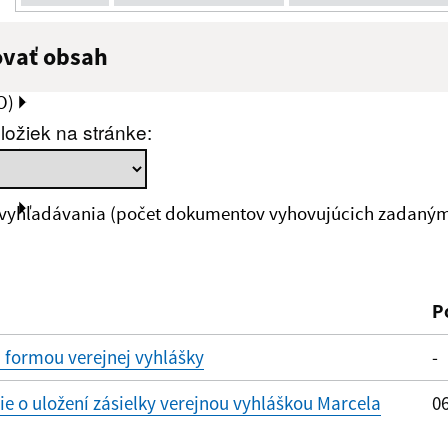
ovať obsah
:
Popis:
O)
ložiek na stránke:
zverejnenia do:
 vyhľadávania (počet dokumentov vyhovujúcich zadaným 
ovať
P
 formou verejnej vyhlášky
-
 o uložení zásielky verejnou vyhláškou Marcela
06