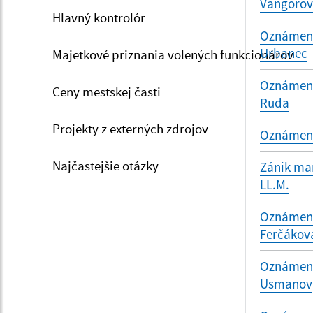
Vangoro
Hlavný kontrolór
Oznámenie
Urbanec
Majetkové priznania volených funkcionárov
Oznámenie
Ceny mestskej časti
Ruda
Projekty z externých zdrojov
Oznámenie
Najčastejšie otázky
Zánik man
LL.M.
Oznámenie
Ferčákov
Oznámenie
Usmanov