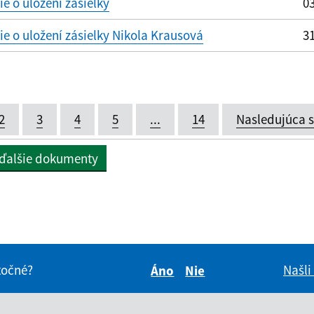
 o uložení zásielky
03
 o uložení zásielky Nikola Krausová
31
2
3
4
5
...
14
Nasledujúca 
 ďalšie dokumenty
itočné?
Našli
Áno
Nie
Boli tieto informácie pre 
Boli tieto informáci