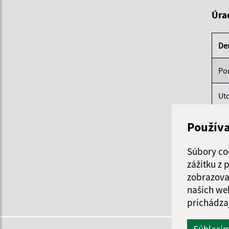
Úra
De
Po
Ut
St
Použív
Štv
Súbory co
zážitku z
Pi
zobrazova
našich we
prichádza
Súhlasí