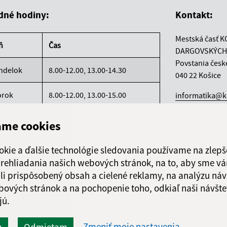
dné hodiny:
Kontakt:
Mestská časť K
ň
Čas
DARGOVSKÝCH
Povstania česk
ndelok
8.00-12.00, 13.00-14.30
040 22 Košice
orok
8.00-12.00, 13.00-15.00
informatika@k
+421 55 300 90
reda
8.00-12.00, 13.00-16.30
ame cookies
IČO: 00690988
rtok
8.00-12.00
okie a ďalšie technológie sledovania používame na zlepš
 prehliadania našich webových stránok, na to, aby sme v
atok
8.00-12.00
li prispôsobený obsah a cielené reklamy, na analýzu náv
bových stránok a na pochopenie toho, odkiaľ naši návšte
jú.
Zmeniť moje nastavenia
m
Odmietam