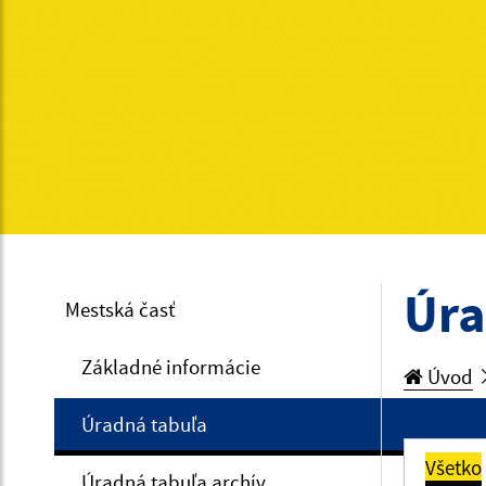
Úra
Mestská časť
Základné informácie
Úvod
Úradná tabuľa
Všetko
Úradná tabuľa archív