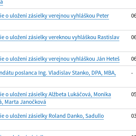
vá
 o uložení zásielky verejnou vyhláškou Peter
06
 o uložení zásielky vereknou vyhláškou Rastislav
06
 o uložení zásielky verejnou vyhláškou Ján Heteš
06
dátu poslanca Ing. Vladislav Stanko, DPA, MBA,
-
 o uložení zásielky Alžbeta Lukáčová, Monika
05
á, Marta Janočková
 o uložení zásielky Roland Danko, Sadullo
03