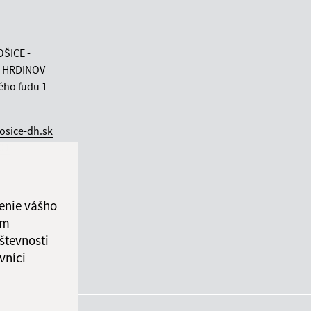
OŠICE -
 HRDINOV
ého ľudu 1
osice-dh.sk
 01
enie vášho
ám
števnosti
vníci