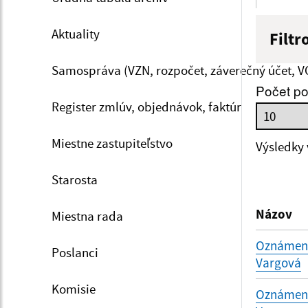
Aktuality
Filtr
Názov
Samospráva (VZN, rozpočet, záverečný účet, V
Počet po
Register zmlúv, objednávok, faktúr
Dátum 
Miestne zastupiteľstvo
Výsledky
Starosta
Filtr
Názov
Miestna rada
Oznámenie
Poslanci
Vargová
Komisie
Oznámenie