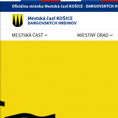
Oficiálna stránka Mestská časť KOŠICE - DARGOVSKÝCH
Mestská časť KOŠICE
DARGOVSKÝCH HRDINOV
MESTSKÁ ČASŤ
MIESTNY ÚRAD