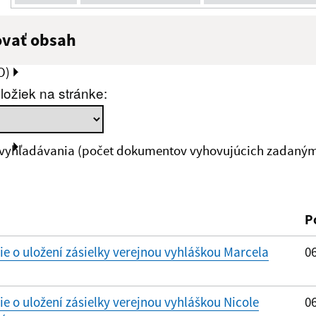
ovať obsah
:
Popis:
O)
ložiek na stránke:
zverejnenia do:
 vyhľadávania (počet dokumentov vyhovujúcich zadaným 
ovať
P
 o uložení zásielky verejnou vyhláškou Marcela
06
 o uložení zásielky verejnou vyhláškou Nicole
06