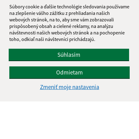
informatika@kosice-dh.sk
Súbory cookie a ďalšie technológie sledovania používame
+421 55 300 90 01
na zlepšenie vášho zážitku z prehliadania našich
webových stránok, na to, aby sme vám zobrazovali
IČO: 00690988
prispôsobený obsah a cielené reklamy, na analýzu
návštevnosti našich webových stránok a na pochopenie
toho, odkiaľ naši návštevníci prichádzajú.
Súhlasím
Odmietam
Zmeniť moje nastavenia