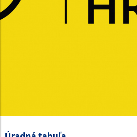
Úradná tabuľa