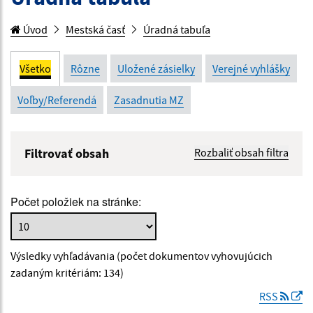
Úvod
Mestská časť
Úradná tabuľa
Všetko
Rôzne
Uložené zásielky
Verejné vyhlášky
Voľby/Referendá
Zasadnutia MZ
Filtrovať obsah
Rozbaliť obsah filtra
Názov:
Počet položiek na stránke:
Popis:
Výsledky vyhľadávania (počet dokumentov vyhovujúcich
Dátum zverejnenia od:
zadaným kritériám: 134)
RSS