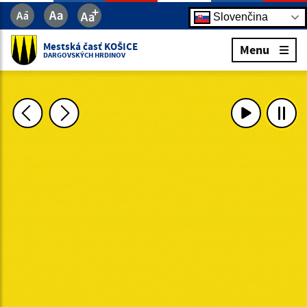
Slovenčina
Mestská časť KOŠICE
Menu
DARGOVSKÝCH HRDINOV