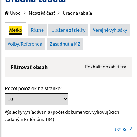
Úvod
Mestská časť
Úradná tabuľa
Všetko
Rôzne
Uložené zásielky
Verejné vyhlášky
Voľby/Referendá
Zasadnutia MZ
Filtrovať obsah
Rozbaliť obsah filtra
Názov:
Počet položiek na stránke:
Popis:
Výsledky vyhľadávania (počet dokumentov vyhovujúcich
Dátum zverejnenia od:
zadaným kritériám: 134)
RSS