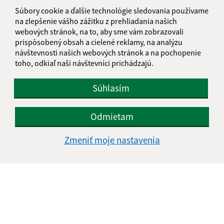
informatika@kosice-dh.sk
Súbory cookie a ďalšie technológie sledovania používame
+421 55 300 90 01
na zlepšenie vášho zážitku z prehliadania našich
webových stránok, na to, aby sme vám zobrazovali
IČO: 00690988
prispôsobený obsah a cielené reklamy, na analýzu
návštevnosti našich webových stránok a na pochopenie
toho, odkiaľ naši návštevníci prichádzajú.
Súhlasím
Odmietam
Zmeniť moje nastavenia