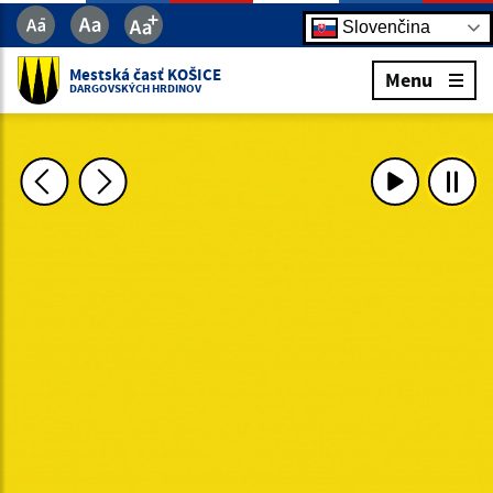
Slovenčina
Mestská časť KOŠICE
Menu
DARGOVSKÝCH HRDINOV