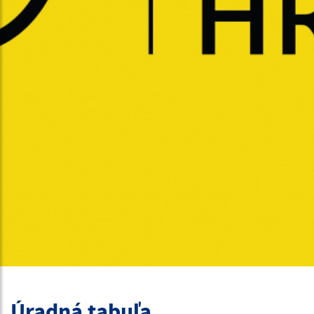
Úradná tabuľa