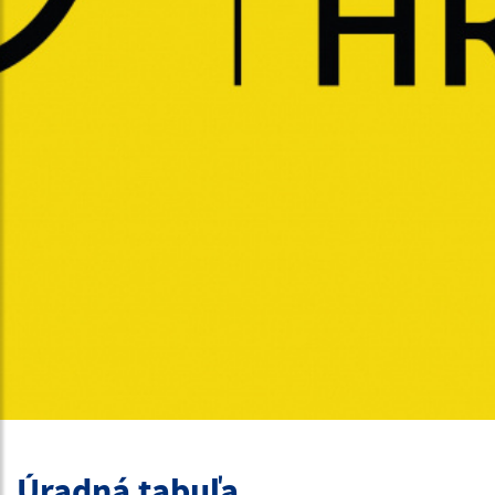
Úradná tabuľa