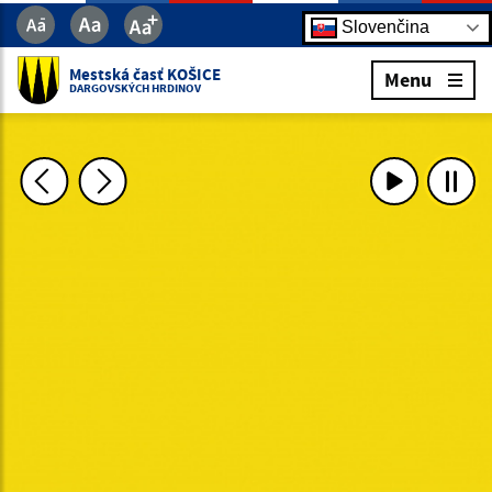
Slovenčina
Mestská časť KOŠICE
Menu
DARGOVSKÝCH HRDINOV