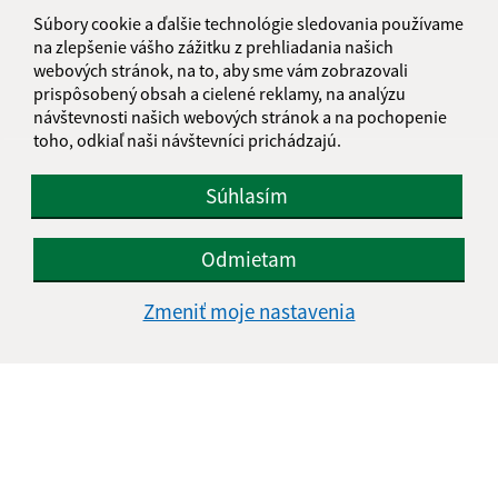
informatika@kosice-dh.sk
Súbory cookie a ďalšie technológie sledovania používame
+421 55 300 90 01
na zlepšenie vášho zážitku z prehliadania našich
webových stránok, na to, aby sme vám zobrazovali
IČO: 00690988
prispôsobený obsah a cielené reklamy, na analýzu
návštevnosti našich webových stránok a na pochopenie
toho, odkiaľ naši návštevníci prichádzajú.
Súhlasím
Odmietam
Zmeniť moje nastavenia