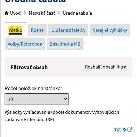
Úvod
Mestská časť
Úradná tabuľa
Všetko
Rôzne
Uložené zásielky
Verejné vyhlášky
Voľby/Referendá
Zasadnutia MZ
Filtrovať obsah
Rozbaliť obsah filtra
Názov:
Počet položiek na stránke:
Popis:
Výsledky vyhľadávania (počet dokumentov vyhovujúcich
Dátum zverejnenia od:
zadaným kritériám: 135)
RSS