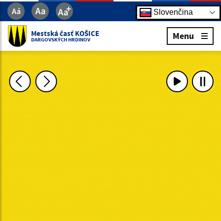
Slovenčina
Mestská časť KOŠICE
Menu
DARGOVSKÝCH HRDINOV