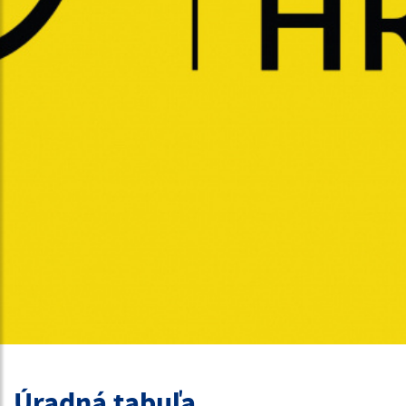
Úradná tabuľa