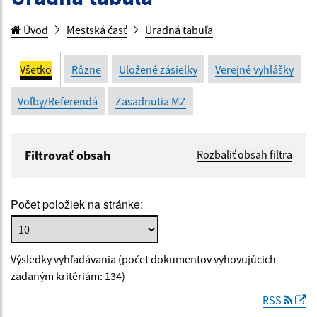
Úvod
Mestská časť
Úradná tabuľa
Všetko
Rôzne
Uložené zásielky
Verejné vyhlášky
Voľby/Referendá
Zasadnutia MZ
Filtrovať obsah
Rozbaliť obsah filtra
Názov:
Počet položiek na stránke:
Popis:
Výsledky vyhľadávania (počet dokumentov vyhovujúcich
Dátum zverejnenia od:
zadaným kritériám: 134)
RSS