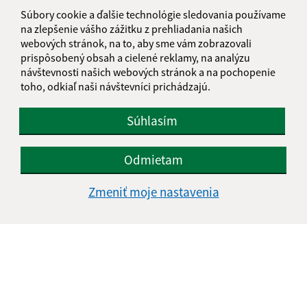
informatika@kosice-dh.sk
Súbory cookie a ďalšie technológie sledovania používame
+421 55 300 90 01
na zlepšenie vášho zážitku z prehliadania našich
webových stránok, na to, aby sme vám zobrazovali
IČO: 00690988
prispôsobený obsah a cielené reklamy, na analýzu
návštevnosti našich webových stránok a na pochopenie
toho, odkiaľ naši návštevníci prichádzajú.
Súhlasím
Odmietam
Zmeniť moje nastavenia