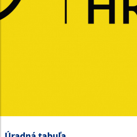
Úradná tabuľa