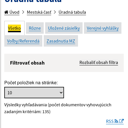
Úvod
Mestská časť
Úradná tabuľa
Všetko
Rôzne
Uložené zásielky
Verejné vyhlášky
Voľby/Referendá
Zasadnutia MZ
Filtrovať obsah
Rozbaliť obsah filtra
Názov:
Počet položiek na stránke:
Popis:
Výsledky vyhľadávania (počet dokumentov vyhovujúcich
Dátum zverejnenia od:
zadaným kritériám: 135)
RSS