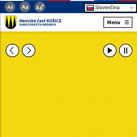
Slovenčina
Mestská časť KOŠICE
Menu
DARGOVSKÝCH HRDINOV