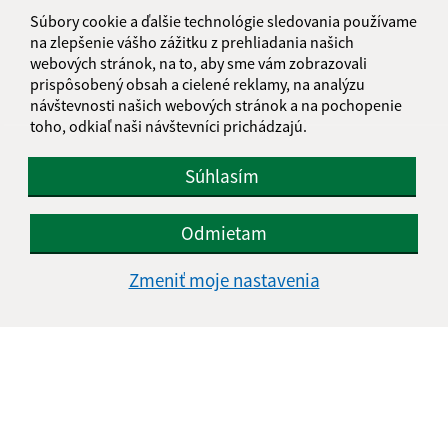
informatika@kosice-dh.sk
Súbory cookie a ďalšie technológie sledovania používame
+421 55 300 90 01
na zlepšenie vášho zážitku z prehliadania našich
webových stránok, na to, aby sme vám zobrazovali
IČO: 00690988
prispôsobený obsah a cielené reklamy, na analýzu
návštevnosti našich webových stránok a na pochopenie
toho, odkiaľ naši návštevníci prichádzajú.
Súhlasím
Odmietam
Zmeniť moje nastavenia