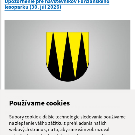
Upozornenie pre návštevníkov Furčianskeho
lesoparku (30. júl 2026)
24.07.2026
Používame cookies
Oznam - odstraňovanie poruchy na vodovodnom
potrubí Kurská ul. (2-24)dňa 24.7.2026
Súbory cookie a ďalšie technológie sledovania používame
na zlepšenie vášho zážitku z prehliadania našich
...
webových stránok, na to, aby sme vám zobrazovali
1
2
70
>