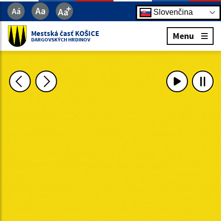
Slovenčina
Mestská časť KOŠICE
Menu
DARGOVSKÝCH HRDINOV