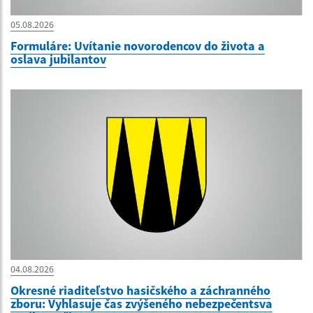
05.08.2026
Formuláre: Uvítanie novorodencov do života a
oslava jubilantov
04.08.2026
Okresné riaditeľstvo hasičského a záchranného
zboru: Vyhlasuje čas zvýšeného nebezpečentsva