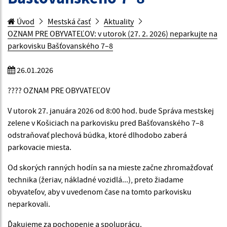
Úvod
Mestská časť
Aktuality
OZNAM PRE OBYVATEĽOV: v utorok (27. 2. 2026) neparkujte na
parkovisku Bašťovanského 7–8
26.01.2026
???? OZNAM PRE OBYVATEĽOV
V utorok 27. januára 2026 od 8:00 hod. bude Správa mestskej
zelene v Košiciach na parkovisku pred Bašťovanského 7–8
odstraňovať plechová búdka, ktoré dlhodobo zaberá
parkovacie miesta.
Od skorých ranných hodín sa na mieste začne zhromažďovať
technika (žeriav, nákladné vozidlá...), preto žiadame
obyvateľov, aby v uvedenom čase na tomto parkovisku
neparkovali.
Ďakujeme za pochopenie a spoluprácu.