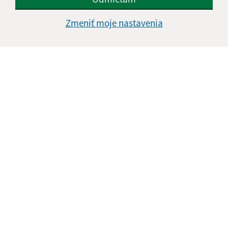
Utorok
8.00-12.00, 13.00-15.00
Zmeniť moje nastavenia
Streda
8.00-12.00, 13.00-16.30
Štvrtok
8.00-12.00
Piatok
8.00-12.00
Kontakt:
Mestská časť KOŠICE - DARGOVSKÝCH HRDINOV
Povstania českého ľudu 1
040 22 Košice
informatika@kosice-dh.sk
+421 55 300 90 01
IČO: 00690988