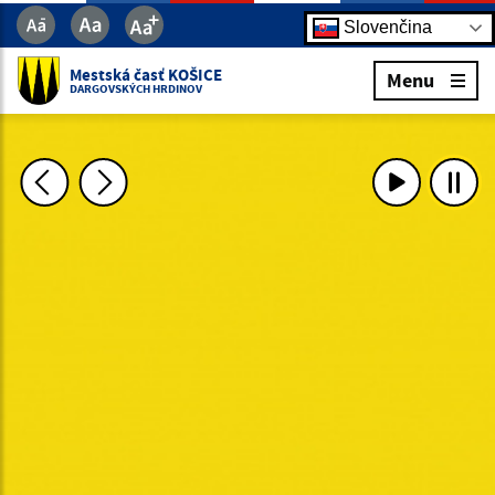
Slovenčina
Mestská časť KOŠICE
Menu
DARGOVSKÝCH HRDINOV