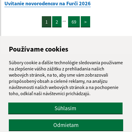
Uvítanie novorodencov na Furči 2026
...
1
2
69
>
Používame cookies
Je táto stránka užitočná?
Áno
Nie
Súbory cookie a ďalšie technológie sledovania používame
Boli tieto 
Boli 
na zlepšenie vášho zážitku z prehliadania našich
Našli ste na stránke chybu?
Napíšte nám
webových stránok, na to, aby sme vám zobrazovali
prispôsobený obsah a cielené reklamy, na analýzu
návštevnosti našich webových stránok a na pochopenie
Úradné hodiny:
toho, odkiaľ naši návštevníci prichádzajú.
Deň
Čas
Súhlasím
Pondelok
8.00-12.00, 13.00-14.30
Odmietam