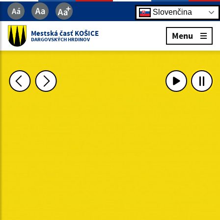
Slovenčina
Mestská časť KOŠICE
Menu
DARGOVSKÝCH HRDINOV