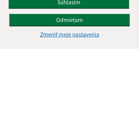
Súhlasím
Deň
Čas
Odmietam
Pondelok
8.00-12.00, 13.00-14.30
Zmeniť moje nastavenia
Utorok
8.00-12.00, 13.00-15.00
Streda
8.00-12.00, 13.00-16.30
Štvrtok
8.00-12.00
Piatok
8.00-12.00
Kontakt:
Mestská časť KOŠICE - DARGOVSKÝCH HRDINOV
Povstania českého ľudu 1
040 22 Košice