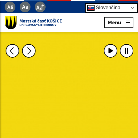
Slovenčina
Mestská časť KOŠICE
Menu
DARGOVSKÝCH HRDINOV