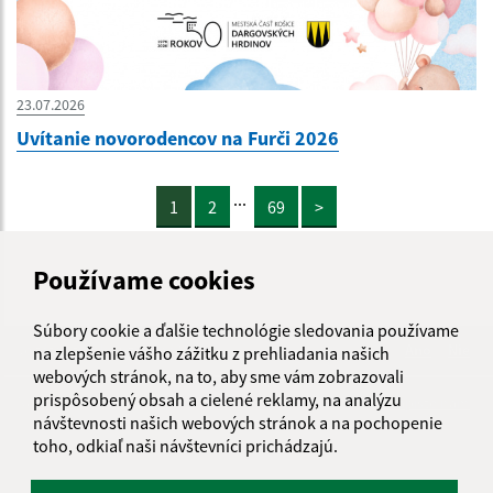
23.07.2026
Uvítanie novorodencov na Furči 2026
...
1
2
69
>
Používame cookies
Súbory cookie a ďalšie technológie sledovania používame
Je táto stránka užitočná?
Áno
Nie
na zlepšenie vášho zážitku z prehliadania našich
Boli tieto 
Boli 
webových stránok, na to, aby sme vám zobrazovali
prispôsobený obsah a cielené reklamy, na analýzu
Našli ste na stránke chybu?
Napíšte nám
návštevnosti našich webových stránok a na pochopenie
toho, odkiaľ naši návštevníci prichádzajú.
Úradné hodiny: