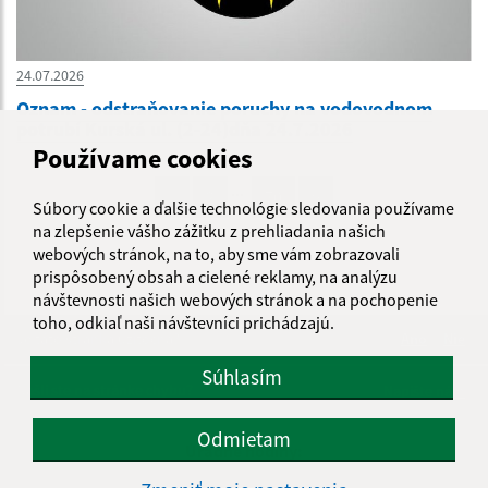
24.07.2026
Oznam - odstraňovanie poruchy na vodovodnom
potrubí Kurská ul. (2-24)dňa 24.7.2026
Používame cookies
...
1
2
70
>
Súbory cookie a ďalšie technológie sledovania používame
na zlepšenie vášho zážitku z prehliadania našich
webových stránok, na to, aby sme vám zobrazovali
prispôsobený obsah a cielené reklamy, na analýzu
návštevnosti našich webových stránok a na pochopenie
toho, odkiaľ naši návštevníci prichádzajú.
Je táto stránka užitočná?
Áno
Nie
Boli tieto 
Boli 
Súhlasím
Našli ste na stránke chybu?
Napíšte nám
Odmietam
Úradné hodiny: