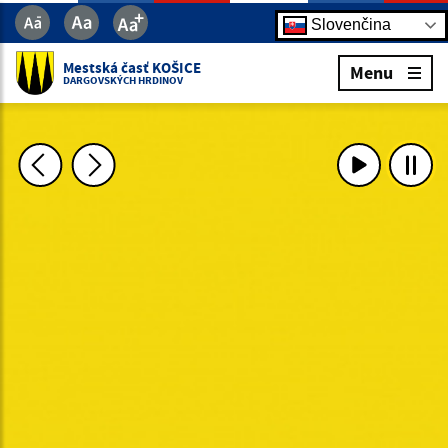
Slovenčina
Mestská časť KOŠICE
Menu
DARGOVSKÝCH HRDINOV