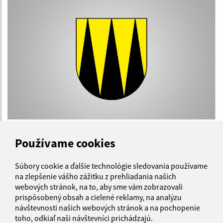
24.07.2026
Používame cookies
Oznam - odstraňovanie poruchy na vodovodnom
potrubí Kurská ul. (2-24)dňa 24.7.2026
Súbory cookie a ďalšie technológie sledovania používame
na zlepšenie vášho zážitku z prehliadania našich
...
1
2
70
>
webových stránok, na to, aby sme vám zobrazovali
prispôsobený obsah a cielené reklamy, na analýzu
návštevnosti našich webových stránok a na pochopenie
toho, odkiaľ naši návštevníci prichádzajú.