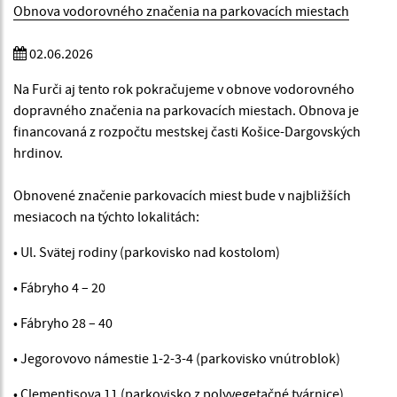
Obnova vodorovného značenia na parkovacích miestach
02.06.2026
Na Furči aj tento rok pokračujeme v obnove vodorovného
dopravného značenia na parkovacích miestach. Obnova je
financovaná z rozpočtu mestskej časti Košice-Dargovských
hrdinov.
Obnovené značenie parkovacích miest bude v najbližších
mesiacoch na týchto lokalitách:
• Ul. Svätej rodiny (parkovisko nad kostolom)
• Fábryho 4 – 20
• Fábryho 28 – 40
• Jegorovovo námestie 1-2-3-4 (parkovisko vnútroblok)
• Clementisova 11 (parkovisko z polyvegetačné tvárnice)