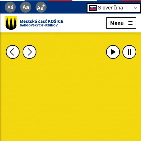
Slovenčina
Mestská časť KOŠICE
Menu
DARGOVSKÝCH HRDINOV