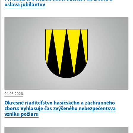
oslava jubilantov
04.08.2026
Okresné riaditeľstvo hasičského a záchranného
zboru: Vyhlasuje čas zvýšeného nebezpečentsva
vzniku požiaru