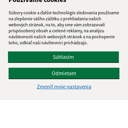
Súbory cookie a ďalšie technológie sledovania používame
na zlepšenie vášho zážitku z prehliadania našich
webových stránok, na to, aby sme vám zobrazovali
prispôsobený obsah a cielené reklamy, na analýzu
návštevnosti našich webových stránok a na pochopenie
24.07.2026
toho, odkiaľ naši návštevníci prichádzajú.
Oznam - odstraňovanie poruchy na vodovodnom
potrubí Kurská ul. (2-24)dňa 24.7.2026
Súhlasím
...
Odmietam
1
2
70
>
Zmeniť moje nastavenia
Je táto stránka užitočná?
Áno
Nie
Boli tieto 
Boli 
Našli ste na stránke chybu?
Napíšte nám