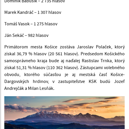
Dominik Babušík – 2 735 hlasov
Marek Kandráč – 1 307 hlasov
Tomáš Vasok – 1 275 hlasov
Ján Sekáč – 982 hlasov
Primátorom mesta Košice zostáva Jaroslav Polaček, ktorý
získal 36,79 % hlasov (20 561 hlasov). Predsedom Košického
samosprávneho kraja bude aj naďalej Rastislav Trnka, ktorý
získal 51,31 % hlasov (110 362 hlasov). Zástupcami volebného
obvodu, ktorého súčasťou je aj mestská časť Košice-
Dargovských hrdinov, v zastupiteľstve KSK budú Jozef
Andrejčák a Milan Lesňák.