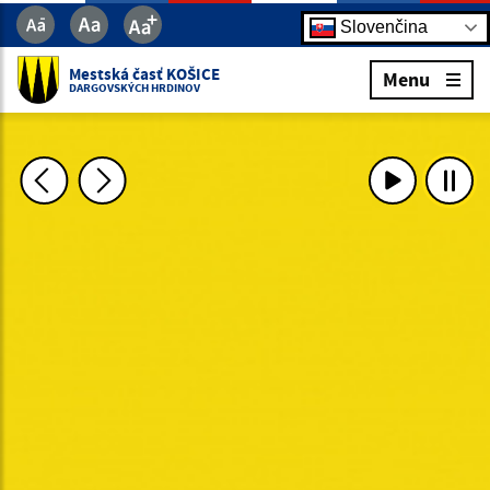
Slovenčina
Mestská časť KOŠICE
Menu
DARGOVSKÝCH HRDINOV