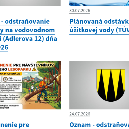
30.07.2026
- odstraňovanie
Plánovaná odstávka
hy na vodovodnom
úžitkovej vody (TÚ
í (Adlerova 12) dňa
026
24.07.2026
nenie pre
Oznam - odstraňov