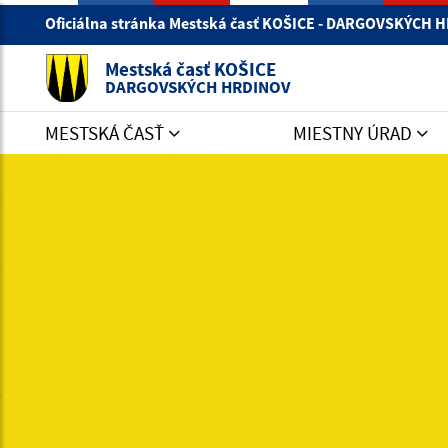
Oficiálna stránka Mestská časť KOŠICE - DARGOVSKÝCH
Mestská časť KOŠICE
DARGOVSKÝCH HRDINOV
MESTSKÁ ČASŤ
MIESTNY ÚRAD