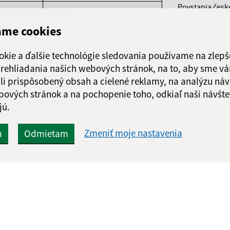
Povstania česk
ndelok
8.00-12.00, 13.00-14.30
040 22 Košice
ame cookies
orok
8.00-12.00, 13.00-15.00
informatika@k
+421 55 300 90
okie a ďalšie technológie sledovania používame na zlepš
reda
8.00-12.00, 13.00-16.30
 prehliadania našich webových stránok, na to, aby sme v
IČO: 00690988
li prispôsobený obsah a cielené reklamy, na analýzu náv
rtok
8.00-12.00
bových stránok a na pochopenie toho, odkiaľ naši návšte
jú.
atok
8.00-12.00
Zmeniť moje nastavenia
m
Odmietam