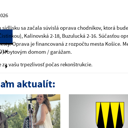
2026
sídlisku sa začala súvislá oprava chodníkov, ktorá bude
 Čistinkou), Kalinovská 2-18, Buzulucká 2-16. Súčasťou o
cesty. Oprava je financovaná z rozpočtu mesta Košice. M
O)
v k bytovým domom / garážam.
za vašu trpezlivosť počas rekonštrukcie.
am aktualít: