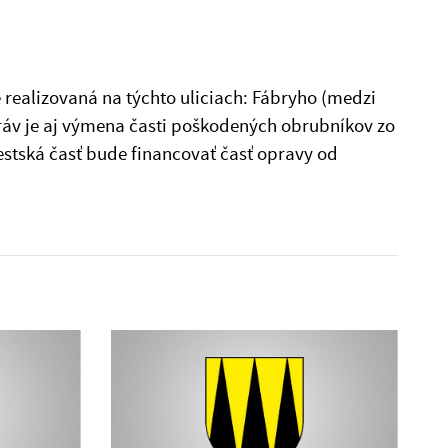
 realizovaná na týchto uliciach: Fábryho (medzi
práv je aj výmena časti poškodených obrubníkov zo
estská časť bude financovať časť opravy od