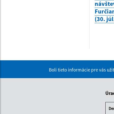
návšte
Furčia
(30. jú
Boli tieto informácie pre vás už
Úra
De