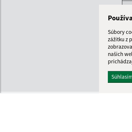
Po
Použív
Ut
Súbory co
St
zážitku z
zobrazova
Štv
našich we
prichádza
Pi
Súhlasí