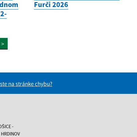
odnom
Furči 2026
(2-
>
 ste na stránke chybu?
vás užitočné?
e pre vás užitočné?
OŠICE -
 HRDINOV