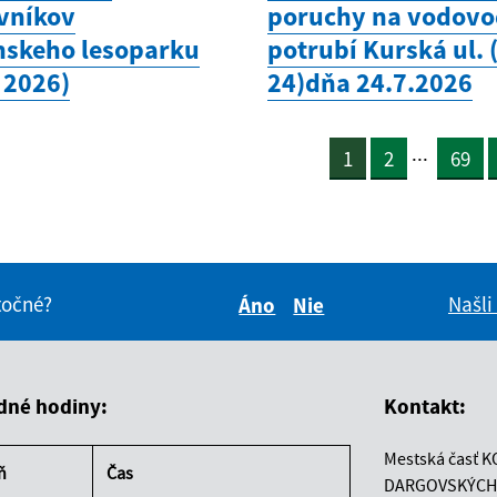
vníkov
poruchy na vodov
nskeho lesoparku
potrubí Kurská ul. 
l 2026)
24)dňa 24.7.2026
...
1
2
69
itočné?
Našli
Áno
Nie
Boli tieto informácie pre 
Boli tieto informáci
dné hodiny:
Kontakt:
Mestská časť K
ň
Čas
DARGOVSKÝCH