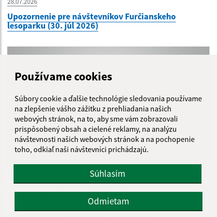
28.07.2026
Upozornenie pre návštevníkov Furčianskeho
lesoparku (30. júl 2026)
Používame cookies
Súbory cookie a ďalšie technológie sledovania používame
na zlepšenie vášho zážitku z prehliadania našich
webových stránok, na to, aby sme vám zobrazovali
prispôsobený obsah a cielené reklamy, na analýzu
návštevnosti našich webových stránok a na pochopenie
toho, odkiaľ naši návštevníci prichádzajú.
24.07.2026
Súhlasím
Oznam - odstraňovanie poruchy na vodovodnom
potrubí Kurská ul. (2-24)dňa 24.7.2026
Odmietam