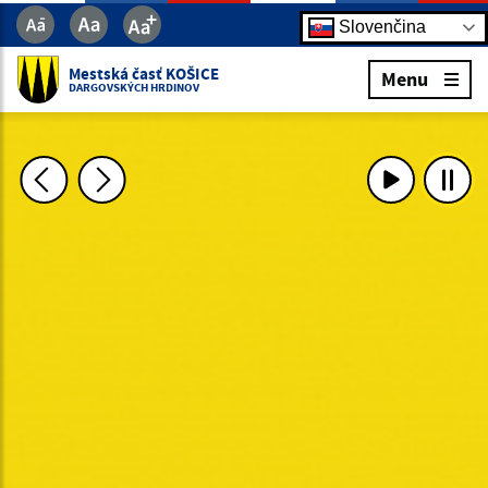
Slovenčina
Mestská časť KOŠICE
Menu
DARGOVSKÝCH HRDINOV