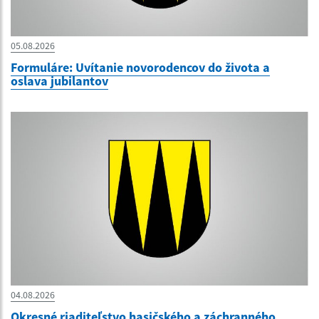
05.08.2026
Formuláre: Uvítanie novorodencov do života a
oslava jubilantov
04.08.2026
Okresné riaditeľstvo hasičského a záchranného