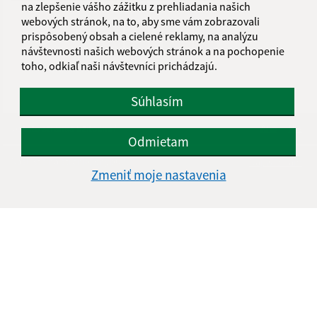
na zlepšenie vášho zážitku z prehliadania našich
webových stránok, na to, aby sme vám zobrazovali
...
prispôsobený obsah a cielené reklamy, na analýzu
1
2
69
>
návštevnosti našich webových stránok a na pochopenie
toho, odkiaľ naši návštevníci prichádzajú.
Súhlasím
Je táto stránka užitočná?
Áno
Nie
Odmietam
Boli tieto 
Boli 
Našli ste na stránke chybu?
Napíšte nám
Zmeniť moje nastavenia
Úradné hodiny:
Deň
Čas
Pondelok
8.00-12.00, 13.00-14.30
Utorok
8.00-12.00, 13.00-15.00