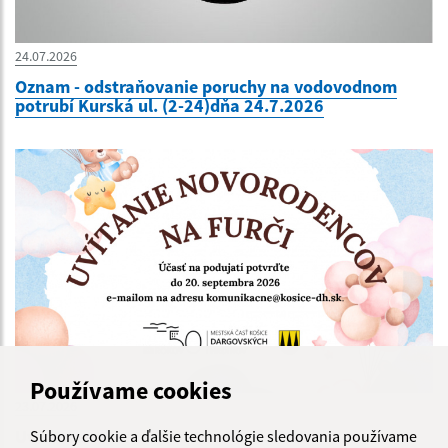
24.07.2026
Oznam - odstraňovanie poruchy na vodovodnom
potrubí Kurská ul. (2-24)dňa 24.7.2026
Používame cookies
23.07.2026
Uvítanie novorodencov na Furči 2026
Súbory cookie a ďalšie technológie sledovania používame