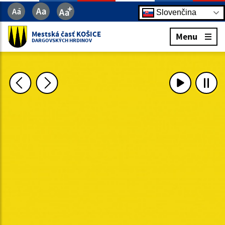
Slovenčina
Mestská časť KOŠICE
Menu
DARGOVSKÝCH HRDINOV