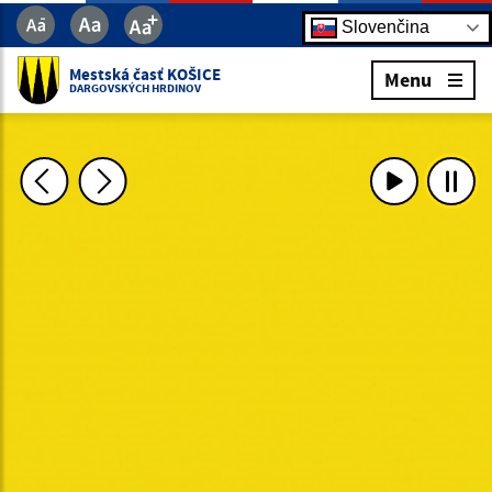
Slovenčina
Mestská časť KOŠICE
Menu
DARGOVSKÝCH HRDINOV