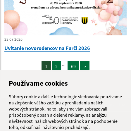
23.07.2026
Uvítanie novorodencov na Furči 2026
...
1
2
69
>
Používame cookies
Súbory cookie a ďalšie technológie sledovania používame
na zlepšenie vášho zážitku z prehliadania našich
Je táto stránka užitočná?
Áno
Nie
webových stránok, na to, aby sme vám zobrazovali
Boli tieto 
Boli 
prispôsobený obsah a cielené reklamy, na analýzu
Našli ste na stránke chybu?
Napíšte nám
návštevnosti našich webových stránok a na pochopenie
toho, odkiaľ naši návštevníci prichádzajú.