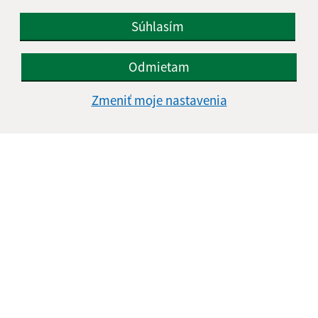
Úradné hodiny:
Súhlasím
Deň
Čas
Odmietam
Pondelok
8.00-12.00, 13.00-14.30
Zmeniť moje nastavenia
Utorok
8.00-12.00, 13.00-15.00
Streda
8.00-12.00, 13.00-16.30
Štvrtok
8.00-12.00
Piatok
8.00-12.00
Kontakt:
Mestská časť KOŠICE - DARGOVSKÝCH HRDINOV
Povstania českého ľudu 1