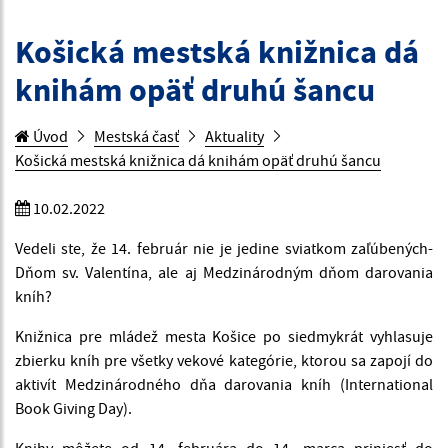
Košická mestská knižnica dá
knihám opäť druhú šancu
Úvod
Mestská časť
Aktuality
Košická mestská knižnica dá knihám opäť druhú šancu
10.02.2022
Vedeli ste, že 14. február nie je jedine sviatkom zaľúbených-
Dňom sv. Valentína, ale aj Medzinárodným dňom darovania
kníh?
Knižnica pre mládež mesta Košice po siedmykrát vyhlasuje
zbierku kníh pre všetky vekové kategórie, ktorou sa zapojí do
aktivít Medzinárodného dňa darovania kníh (International
Book Giving Day).
Knihy môžete od 14. februára do 14. marca priniesť do