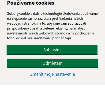
Používame cookies
Súbory cookie a ďalšie technológie sledovania používame
na zlepšenie vášho zážitku z prehliadania našich
webových stránok, na to, aby sme vám zobrazovali
prispôsobený obsah a cielené reklamy, na analýzu
návštevnosti našich webových stránok a na pochopenie
toho, odkiaľ naši návštevníci prichádzajú.
24.07.2026
Oznam - odstraňovanie poruchy na vodovodnom
Súhlasím
potrubí Kurská ul. (2-24)dňa 24.7.2026
Odmietam
...
1
2
70
>
Zmeniť moje nastavenia
Je táto stránka užitočná?
Áno
Nie
Boli tieto 
Boli 