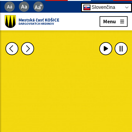
Slovenčina
Mestská časť KOŠICE
Menu
DARGOVSKÝCH HRDINOV