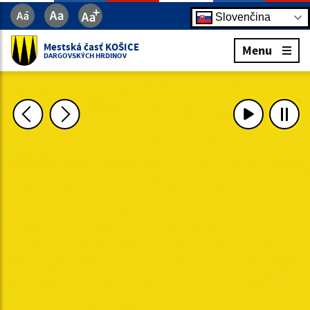
Slovenčina
Mestská časť KOŠICE
Menu
DARGOVSKÝCH HRDINOV