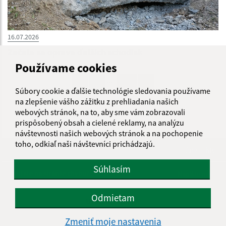
16.07.2026
Začala sa oprava ďalších schodísk
Používame cookies
...
1
2
69
>
Súbory cookie a ďalšie technológie sledovania používame
na zlepšenie vášho zážitku z prehliadania našich
webových stránok, na to, aby sme vám zobrazovali
prispôsobený obsah a cielené reklamy, na analýzu
návštevnosti našich webových stránok a na pochopenie
toho, odkiaľ naši návštevníci prichádzajú.
Je táto stránka užitočná?
Áno
Nie
Boli tieto 
Boli 
Súhlasím
Našli ste na stránke chybu?
Napíšte nám
Odmietam
Úradné hodiny:
Zmeniť moje nastavenia