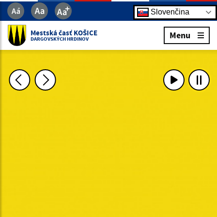
Slovenčina
Mestská časť KOŠICE
Menu
DARGOVSKÝCH HRDINOV