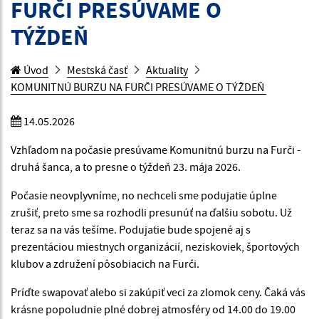
FURČI PRESÚVAME O
TÝŽDEŇ
Úvod
Mestská časť
Aktuality
KOMUNITNÚ BURZU NA FURČI PRESÚVAME O TÝŽDEŇ
14.05.2026
Vzhľadom na počasie presúvame Komunitnú burzu na Furči -
druhá šanca, a to presne o týždeň 23. mája 2026.
Počasie neovplyvníme, no nechceli sme podujatie úplne
zrušiť, preto sme sa rozhodli presunúť na ďalšiu sobotu. Už
teraz sa na vás tešíme. Podujatie bude spojené aj s
prezentáciou miestnych organizácií, neziskoviek, športových
klubov a združení pôsobiacich na Furči.
Príďte swapovať alebo si zakúpiť veci za zlomok ceny. Čaká vás
krásne popoludnie plné dobrej atmosféry od 14.00 do 19.00