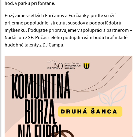
hod. v parku pri fontáne.
Pozývame všetkých Furčanov a Furčianky, príďte si užiť
príjemné popoludnie, stretnúť susedov a podporiť dobrú
myšlienku. Podujatie pripravujeme v spolupráci s partnerom –
Nadáciou ZSE. Počas celého podujatia vám budú hrať mladé
hudobné talenty z DJ Campu.