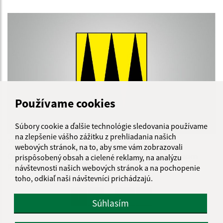
Používame cookies
Súbory cookie a ďalšie technológie sledovania používame
na zlepšenie vášho zážitku z prehliadania našich
24.07.2026
webových stránok, na to, aby sme vám zobrazovali
Oznam - odstraňovanie poruchy na vodovodnom
prispôsobený obsah a cielené reklamy, na analýzu
potrubí Kurská ul. (2-24)dňa 24.7.2026
návštevnosti našich webových stránok a na pochopenie
toho, odkiaľ naši návštevníci prichádzajú.
...
1
2
70
>
Súhlasím