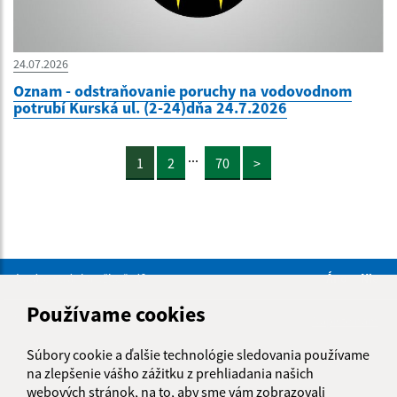
24.07.2026
Oznam - odstraňovanie poruchy na vodovodnom
potrubí Kurská ul. (2-24)dňa 24.7.2026
...
1
2
70
>
Je táto stránka užitočná?
Áno
Nie
Boli tieto 
Boli 
Používame cookies
Našli ste na stránke chybu?
Napíšte nám
Súbory cookie a ďalšie technológie sledovania používame
Úradné hodiny:
na zlepšenie vášho zážitku z prehliadania našich
webových stránok, na to, aby sme vám zobrazovali