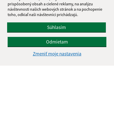
prispôsobený obsah a cielené reklamy, na analýzu
Deň
Čas
návštevnosti našich webových stránok a na pochopenie
toho, odkiaľ naši návštevníci prichádzajú.
Pondelok
8.00-12.00, 13.00-14.30
Súhlasím
Utorok
8.00-12.00, 13.00-15.00
Odmietam
Streda
8.00-12.00, 13.00-16.30
Zmeniť moje nastavenia
Štvrtok
8.00-12.00
Piatok
8.00-12.00
Kontakt:
Mestská časť KOŠICE - DARGOVSKÝCH HRDINOV
Povstania českého ľudu 1
040 22 Košice