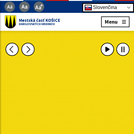
Slovenčina
Mestská časť KOŠICE
Menu
DARGOVSKÝCH HRDINOV