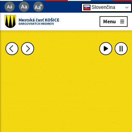
Slovenčina
Mestská časť KOŠICE
Menu
DARGOVSKÝCH HRDINOV