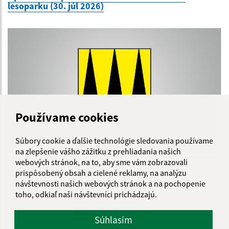
lesoparku (30. júl 2026)
Používame cookies
Súbory cookie a ďalšie technológie sledovania používame
na zlepšenie vášho zážitku z prehliadania našich
24.07.2026
webových stránok, na to, aby sme vám zobrazovali
prispôsobený obsah a cielené reklamy, na analýzu
Oznam - odstraňovanie poruchy na vodovodnom
návštevnosti našich webových stránok a na pochopenie
potrubí Kurská ul. (2-24)dňa 24.7.2026
toho, odkiaľ naši návštevníci prichádzajú.
...
1
2
70
>
Súhlasím