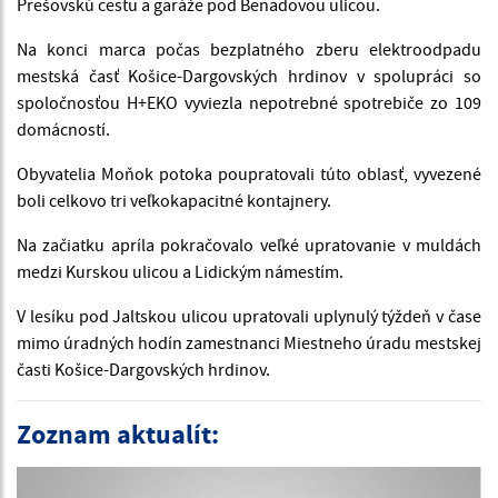
Prešovskú cestu a garáže pod Benadovou ulicou.
Na konci marca počas bezplatného zberu elektroodpadu
mestská časť Košice-Dargovských hrdinov v spolupráci so
spoločnosťou H+EKO vyviezla nepotrebné spotrebiče zo 109
domácností.
Obyvatelia Moňok potoka poupratovali túto oblasť, vyvezené
boli celkovo tri veľkokapacitné kontajnery.
Na začiatku apríla pokračovalo veľké upratovanie v muldách
medzi Kurskou ulicou a Lidickým námestím.
V lesíku pod Jaltskou ulicou upratovali uplynulý týždeň v čase
mimo úradných hodín zamestnanci Miestneho úradu mestskej
časti Košice-Dargovských hrdinov.
Zoznam aktualít: