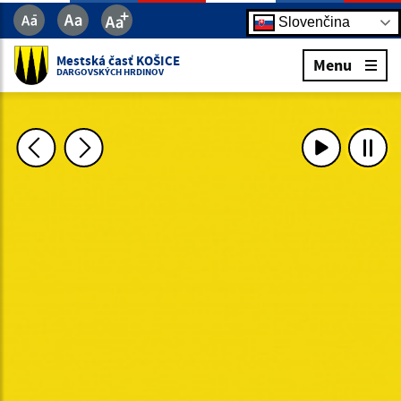
Slovenčina
Mestská časť KOŠICE
Menu
DARGOVSKÝCH HRDINOV