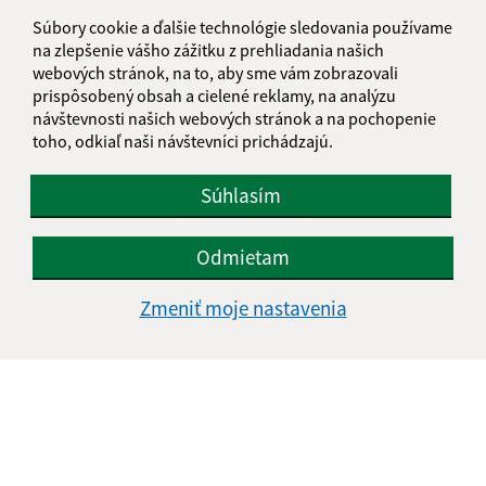
Súbory cookie a ďalšie technológie sledovania používame
na zlepšenie vášho zážitku z prehliadania našich
webových stránok, na to, aby sme vám zobrazovali
prispôsobený obsah a cielené reklamy, na analýzu
Je táto stránka užitočná?
Áno
Nie
návštevnosti našich webových stránok a na pochopenie
Boli tieto 
Boli 
toho, odkiaľ naši návštevníci prichádzajú.
Našli ste na stránke chybu?
Napíšte nám
Súhlasím
Úradné hodiny:
Odmietam
Deň
Čas
Zmeniť moje nastavenia
Pondelok
8.00-12.00, 13.00-14.30
Utorok
8.00-12.00, 13.00-15.00
Streda
8.00-12.00, 13.00-16.30
Štvrtok
8.00-12.00