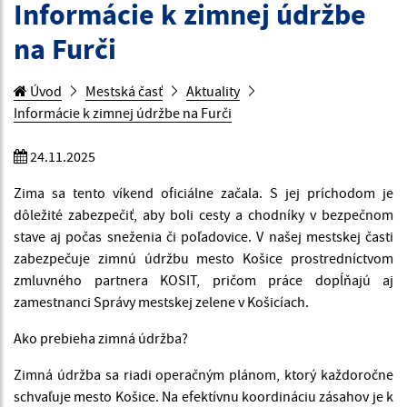
Informácie k zimnej údržbe
na Furči
Úvod
Mestská časť
Aktuality
Informácie k zimnej údržbe na Furči
24.11.2025
Zima sa tento víkend oficiálne začala. S jej príchodom je
dôležité zabezpečiť, aby boli cesty a chodníky v bezpečnom
stave aj počas sneženia či poľadovice. V našej mestskej časti
zabezpečuje zimnú údržbu mesto Košice prostredníctvom
zmluvného partnera KOSIT, pričom práce dopĺňajú aj
zamestnanci Správy mestskej zelene v Košicíach.
Ako prebieha zimná údržba?
Zimná údržba sa riadi operačným plánom, ktorý každoročne
schvaľuje mesto Košice. Na efektívnu koordináciu zásahov je k