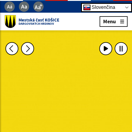
Slovenčina
Mestská časť KOŠICE
Menu
DARGOVSKÝCH HRDINOV