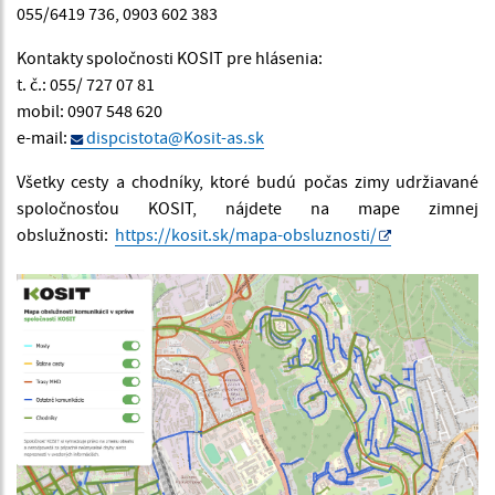
055/6419 736, 0903 602 383
Kontakty spoločnosti KOSIT pre hlásenia:
t. č.: 055/ 727 07 81
mobil: 0907 548 620
e-mail:
dispcistota@Kosit-as.sk
Všetky cesty a chodníky, ktoré budú počas zimy udržiavané
spoločnosťou KOSIT, nájdete na mape zimnej
obslužnosti:
https://kosit.sk/mapa-obsluznosti/