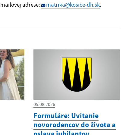
-mailovej adrese:
matrika@kosice-dh.sk
.
05.08.2026
Formuláre: Uvítanie
novorodencov do života a
oslava jubilantov