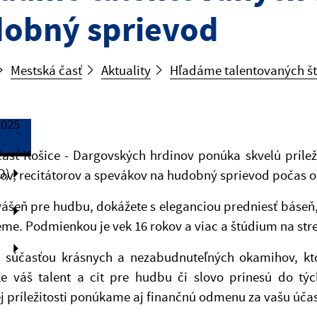
obný sprievod
Mestská časť
Aktuality
Hľadáme talentovaných š
2025
časť Košice - Dargovských hrdinov ponúka skvelú príl
O)
ov, recitátorov a spevákov na hudobný sprievod počas 
ášeň pre hudbu, dokážete s eleganciou predniesť báseň,
me. Podmienkou je vek 16 rokov a viac a štúdium na stre
a súčasťou krásnych a nezabudnuteľných okamihov, ktor
že váš talent a cit pre hudbu či slovo prinesú do tý
j príležitosti ponúkame aj finančnú odmenu za vašu účas