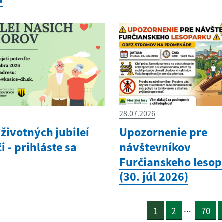
28.07.2026
životných jubileí
Upozornenie pre
i - prihláste sa
návštevníkov
Furčianskeho leso
(30. júl 2026)
...
1
2
70