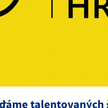
dáme talentovaných 