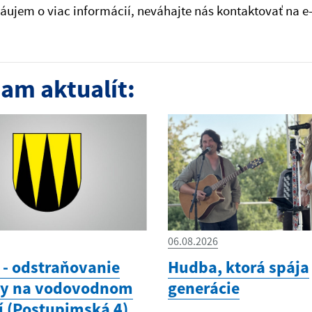
áujem o viac informácií, neváhajte nás kontaktovať na e
am aktualít:
06.08.2026
- odstraňovanie
Hudba, ktorá spája
hy na vodovodnom
generácie
í (Postupimská 4)