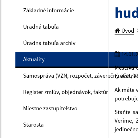
hud
Základné informácie
Úradná tabuľa
Úvod
Úradná tabuľa archív
14.01.
Aktuality
Mestská 
Samospráva (VZN, rozpočet, záverečný účet, V
hudobník
Ak máte v
Register zmlúv, objednávok, faktúr
potrebuje
Miestne zastupiteľstvo
Staňte s
Veríme, 
Starosta
jedinečne