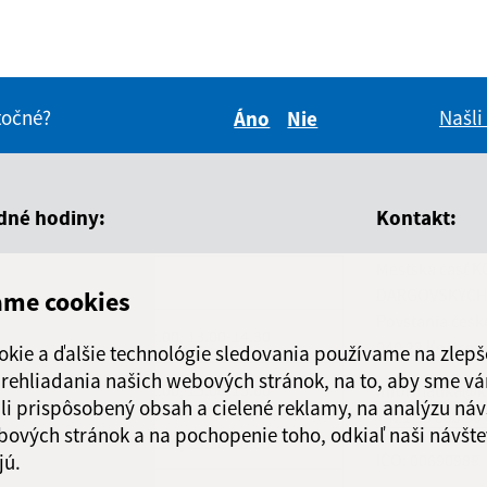
itočné?
Našli
Áno
Nie
Boli tieto informácie pre 
Boli tieto informáci
dné hodiny:
Kontakt:
Mestská časť K
ň
Čas
DARGOVSKÝCH
ame cookies
Povstania česk
ndelok
8.00-12.00, 13.00-14.30
040 22 Košice
okie a ďalšie technológie sledovania používame na zlepš
 prehliadania našich webových stránok, na to, aby sme v
orok
8.00-12.00, 13.00-15.00
informatika@k
li prispôsobený obsah a cielené reklamy, na analýzu náv
+421 55 300 90
bových stránok a na pochopenie toho, odkiaľ naši návšte
reda
8.00-12.00, 13.00-16.30
jú.
IČO: 00690988