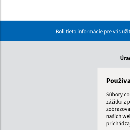
Boli tieto informácie pre vás už
Úra
De
Použív
Po
Súbory co
zážitku z
Ut
zobrazova
našich we
St
prichádza