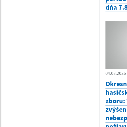
dňa 7.
04.08.2026
Okresn
hasičs
zboru:
zvýšen
nebezp
požiar