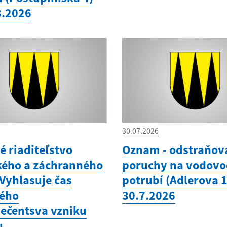
8.2026
30.07.2026
é riaditeľstvo
Oznam - odstraňov
kého a záchranného
poruchy na vodov
 Vyhlasuje čas
potrubí (Adlerova 
ého
30.7.2026
ečentsva vzniku
u