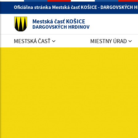
Oficiálna stránka Mestská časť KOŠICE - DARGOVSKÝCH
Mestská časť KOŠICE
DARGOVSKÝCH HRDINOV
MESTSKÁ ČASŤ
MIESTNY ÚRAD