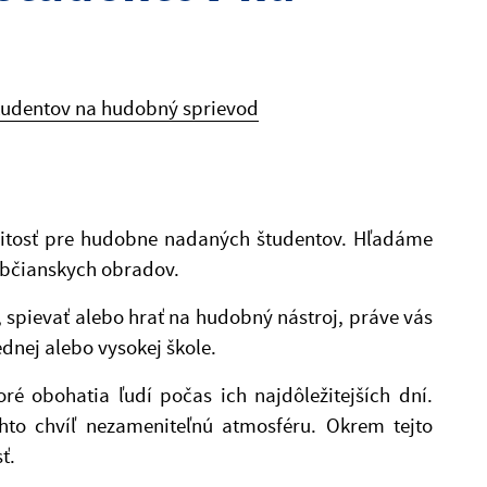
tudentov na hudobný sprievod
ežitosť pre hudobne nadaných študentov. Hľadáme
občianskych obradov.
 spievať alebo hrať na hudobný nástroj, práve vás
dnej alebo vysokej škole.
é obohatia ľudí počas ich najdôležitejších dní.
chto chvíľ nezameniteľnú atmosféru. Okrem tejto
ť.