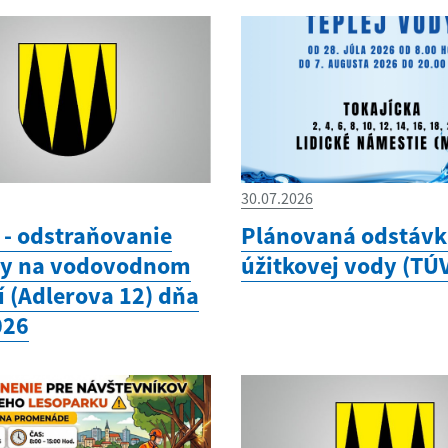
30.07.2026
- odstraňovanie
Plánovaná odstávka
hy na vodovodnom
úžitkovej vody (TÚ
í (Adlerova 12) dňa
026