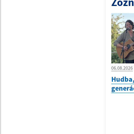
Zozn
06.08.2026
Hudba,
generá