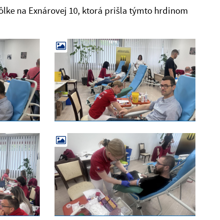
kôlke na Exnárovej 10, ktorá prišla týmto hrdinom