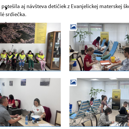
 potešila aj návšteva detičiek z Evanjelickej materskej š
lé srdiečka.