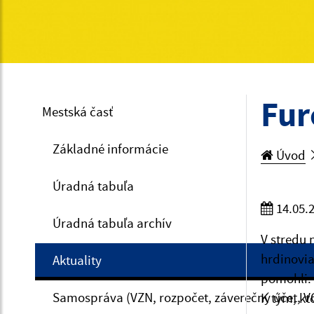
Fur
Mestská časť
Základné informácie
Úvod
Úradná tabuľa
14.05.
Úradná tabuľa archív
V stredu 
hrdinovia
Aktuality
pomohli. 
Samospráva (VZN, rozpočet, záverečný účet, V
K tým, kt