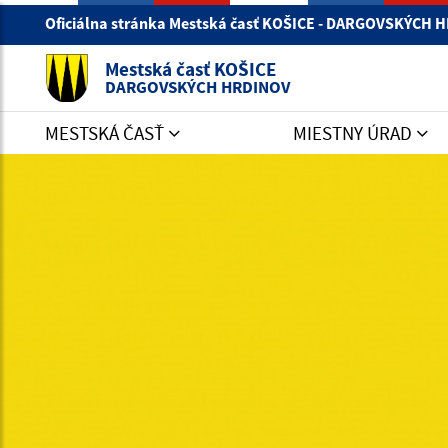
Oficiálna stránka Mestská časť KOŠICE - DARGOVSKÝCH
Mestská časť KOŠICE
DARGOVSKÝCH HRDINOV
MESTSKÁ ČASŤ
MIESTNY ÚRAD