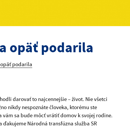
a opäť podarila
 opäť podarila
odli darovať to najcennejšie – život. Nie všetci
ožno nikdy nespoznáte človeka, ktorému ste
vám sa bude môcť vrátiť domov k svojej rodine.
rv a ďakujeme Národná transfúzna služba SR