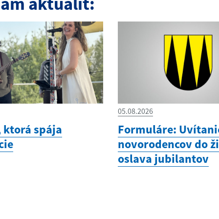
am aktualít:
05.08.2026
 ktorá spája
Formuláre: Uvítani
cie
novorodencov do ži
oslava jubilantov