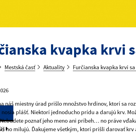
čianska kvapka krvi s
Mestská časť
Aktuality
Furčianska kvapka krvi sa
2026
na náš miestny úrad prišlo množstvo hrdinov, ktorí sa rozh
 nosia plášť. Niektorí jednoducho prídu a darujú krv. M
Nebudete poznať jeho meno ani príbeh… no práve vďaka 
O)
orí ho milujú. Ďakujeme všetkým, ktorí prišli darovať k