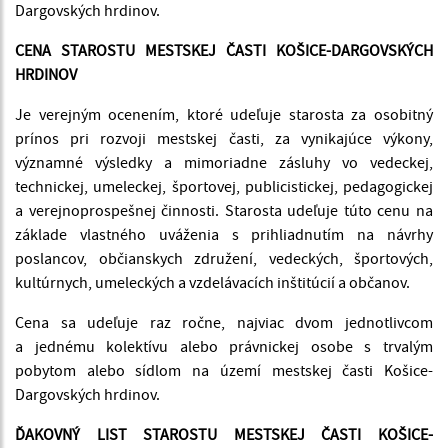
Dargovských hrdinov.
CENA STAROSTU MESTSKEJ ČASTI KOŠICE-DARGOVSKÝCH
HRDINOV
Je verejným ocenením, ktoré udeľuje starosta za osobitný
prínos pri rozvoji mestskej časti, za vynikajúce výkony,
významné výsledky a mimoriadne zásluhy vo vedeckej,
technickej, umeleckej, športovej, publicistickej, pedagogickej
a verejnoprospešnej činnosti. Starosta udeľuje túto cenu na
základe vlastného uváženia s prihliadnutím na návrhy
poslancov, občianskych združení, vedeckých, športových,
kultúrnych, umeleckých a vzdelávacích inštitúcií a občanov.
Cena sa udeľuje raz ročne, najviac dvom jednotlivcom
a jednému kolektívu alebo právnickej osobe s trvalým
pobytom alebo sídlom na území mestskej časti Košice-
Dargovských hrdinov.
ĎAKOVNÝ LIST STAROSTU MESTSKEJ ČASTI KOŠICE-