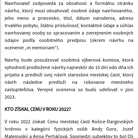
Navrhovateľ zodpovedá za obsahovú a formálnu stránku
návrhu, ktorý musí obsahovať: osobné údaje navrhovaného,
jeho meno a priezvisko, titul, dátum narodenia, adresu
trvalého pobytu, štátnu príslušnosť, kontaktné údaje a súhlas
navrhovanej osoby so spracovaním a zverejnením osobných
údajov podľa osobitného predpisu (okrem návrhu na
ocenenie „in memoriam“).
Návrhy bude posudzovať osobitná výberová komisia, ktorá
vyhodnotí predložené návrhy najneskôr do 15 dní odo dňa ich
prijatia a predloží svoj návrh starostovi mestskej časti, ktorý
návrh následne predloží na rokovanie miestneho
zastupiteľstva. Verejné ocenenia sa budú udeľovať v júni
2023.
KTO ZÍSKAL CENU V ROKU 2022?
V roku 2022 získali Cenu mestskej časti Košice-Dargovských
hrdinov v kategórii fyzických osôb Andy Gore, Jozef
Matejovský a Anna Perháčová. Spomedzi subjektov to bol O5