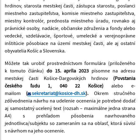
hrdinov, starosta mestskej časti, zástupca starostu, poslanci
miestneho zastupiteľstva, komisie miestneho zastupiteľstva,
miestny kontrolór, prednosta miestneho úradu, rovnako aj
právnické osoby, nadácie, občianske združenia a fondy alebo
vedecké, vzdelávacie, športové, umelecké a verejnoprávne
inštitúcie pôsobiace na území mestskej časti, ale aj ostatní
obyvatelia Košíc a Slovenska.
Môžete tak urobiť prostredníctvom formulára (priloženého
k tomuto článku)
do 15. apríla 2023
písomne na adresu
mestskej časti Košice-Dargovských hrdinov
(Povstania
českého ľudu 1, 040 22 Košice)
alebo e-
mailom
(
sekretariat@kosice-dh.sk
).
Okrem stručného
zdôvodnenia návrhu na udelenie ocenenia je potrebné dodať
aj samostatný ucelený text (rozsah – maximálne jedna strana
A4) s prehľadom pôsobenia navrhovaného
jednotlivca/subjektu so zameraním sa na oblasť, ktorá súvisí
s návrhom na jeho ocenenie.