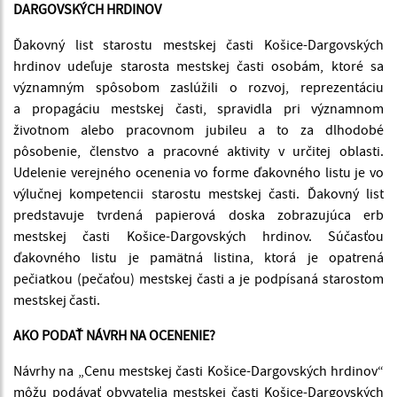
DARGOVSKÝCH HRDINOV
Ďakovný list starostu mestskej časti Košice-Dargovských
hrdinov udeľuje starosta mestskej časti osobám, ktoré sa
významným spôsobom zaslúžili o rozvoj, reprezentáciu
a propagáciu mestskej časti, spravidla pri významnom
životnom alebo pracovnom jubileu a to za dlhodobé
pôsobenie, členstvo a pracovné aktivity v určitej oblasti.
Udelenie verejného ocenenia vo forme ďakovného listu je vo
výlučnej kompetencii starostu mestskej časti. Ďakovný list
predstavuje tvrdená papierová doska zobrazujúca erb
mestskej časti Košice-Dargovských hrdinov. Súčasťou
ďakovného listu je pamätná listina, ktorá je opatrená
pečiatkou (pečaťou) mestskej časti a je podpísaná starostom
mestskej časti.
AKO PODAŤ NÁVRH NA OCENENIE?
Návrhy na „Cenu mestskej časti Košice-Dargovských hrdinov“
môžu podávať obyvatelia mestskej časti Košice-Dargovských