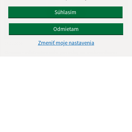
Súhlasím
Odmietam
Zmeniť moje nastavenia
24.07.2026
Oznam - odstraňovanie poruchy na vodovodnom
potrubí Kurská ul. (2-24)dňa 24.7.2026