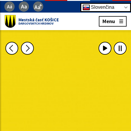
Slovenčina
Mestská časť KOŠICE
Menu
DARGOVSKÝCH HRDINOV