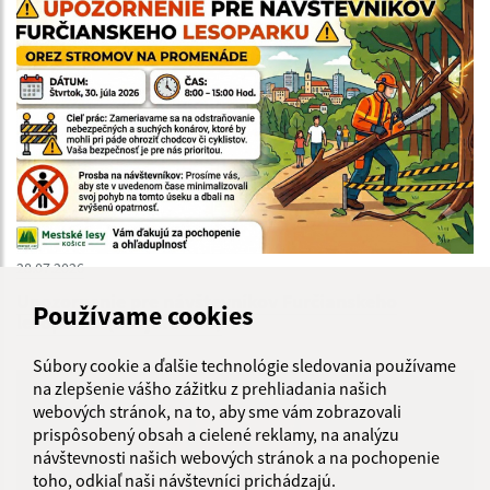
28.07.2026
Upozornenie pre návštevníkov Furčianskeho
Používame cookies
lesoparku (30. júl 2026)
Súbory cookie a ďalšie technológie sledovania používame
na zlepšenie vášho zážitku z prehliadania našich
webových stránok, na to, aby sme vám zobrazovali
prispôsobený obsah a cielené reklamy, na analýzu
návštevnosti našich webových stránok a na pochopenie
toho, odkiaľ naši návštevníci prichádzajú.