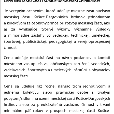
CENA MESTSKEJ ČASTI KOŠICE-DARGOVSKÝCH HRDINOV
Je verejným ocenením, ktoré udeľuje miestne zastupiteľstvo
mestskej časti Košice-Dargovských hrdinov jednotlivcom
a kolektívom za osobitný prínos pri rozvoji mestskej časti, ako
aj za vynikajúce tvorivé výkony, významné výsledky
a mimoriadne zásluhy vo vedeckej, technickej, umeleckej,
športovej, publicistickej, pedagogickej a verejnoprospešnej
činnosti.
Cenu udeľuje mestská časť na návrh poslancov a komisií
miestneho zastupiteľstva, občianskych združení, vedeckých,
vzdelávacích, športových a umeleckých inštitúcií a obyvateľov
mestskej časti.
Cena sa udeľuje raz ročne, najviac trom jednotlivcom a
jednému kolektívu alebo právnickej osobe s trvalým
pobytom/sídlom na území mestskej časti Košice-Dargovských
hrdinov alebo za preukázateľnú záslužnú činnosť v trvaní
minimálne päť rokov v prospech mestskej časti Košice-