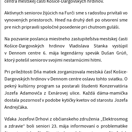
centra mestskej časti Košice-Dargovských hrdinov.
Aktívnych seniorov žijúcich na Furči sme s radosťou privítali vo
vynovených priestoroch. Hneď na druhý deň po otvorení sme
pre nich pripravili spoločné posedenie pri chutnom guláši.
Na pozvanie poslanca miestneho zastupiteľstva mestskej časti
Košice-Dargovských hrdinov Vladislava Stanka vystúpil
v Dennom centre 6. mája legendárny spevák Dušan Grúň,
ktorý potešil seniorov svojimi nestarnúcimi hitmi.
Pri príležitosti Dňa matiek zorganizovala mestská časť Košice-
Dargovských hrdinov v Dennom centre oslavu tohto sviatku. O
pekný kultúrny program sa postarali študenti
Konzervatória
Jozefa Adamoviča z Exnárovej ulice. Každá dáma-mamička
dostala pozornosť v podobe kytičky kvetov od starostu Jozefa
Andrejčáka.
Vďaka Jozefovi Drhovi z občianskeho združenia „Elektrosmog
a zdravie“ boli seniori 23. mája informovaní o problematike