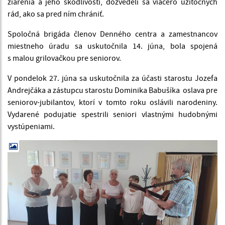
žiarenia a jeho škodlivosti, dozvedeli sa viacero užitočných
rád, ako sa pred ním chrániť.
Spoločná brigáda členov Denného centra a zamestnancov
miestneho úradu sa uskutočnila 14. júna, bola spojená
s malou grilovačkou pre seniorov.
V pondelok 27. júna sa uskutočnila za účasti starostu Jozefa
Andrejčáka a zástupcu starostu Dominika Babušíka oslava pre
seniorov-jubilantov, ktorí v tomto roku oslávili narodeniny.
Vydarené podujatie spestrili seniori vlastnými hudobnými
vystúpeniami.