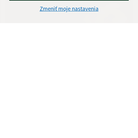
Zmeniť moje nastavenia
29.07.2026
Oslava životných jubileí na Furči - prihláste sa