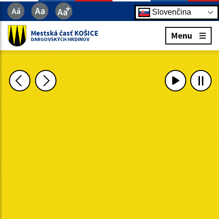
Slovenčina
Mestská časť KOŠICE
Menu
DARGOVSKÝCH HRDINOV