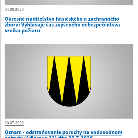
04.08.2026
Okresné riaditeľstvo hasičského a záchranného
zboru: Vyhlasuje čas zvýšeného nebezpečentsva
vzniku požiaru
30.07.2026
Oznam - odstraňovanie poruchy na vodovodnom
potrubí (Adlerova 12) dňa 30.7.2026