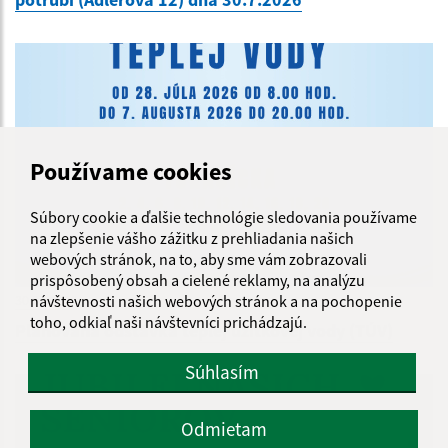
Používame cookies
Súbory cookie a ďalšie technológie sledovania používame
na zlepšenie vášho zážitku z prehliadania našich
webových stránok, na to, aby sme vám zobrazovali
prispôsobený obsah a cielené reklamy, na analýzu
návštevnosti našich webových stránok a na pochopenie
30.07.2026
toho, odkiaľ naši návštevníci prichádzajú.
Plánovaná odstávka teplej úžitkovej vody (TÚV)
Súhlasím
Odmietam