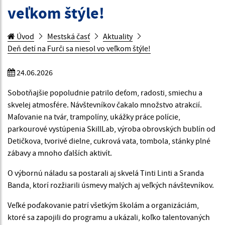
veľkom štýle!
Úvod
Mestská časť
Aktuality
Deň detí na Furči sa niesol vo veľkom štýle!
24.06.2026
Sobotňajšie popoludnie patrilo deťom, radosti, smiechu a
skvelej atmosfére. Návštevníkov čakalo množstvo atrakcií.
Maľovanie na tvár, trampolíny, ukážky práce polície,
parkourové vystúpenia SkillLab, výroba obrovských bublín od
Detičkova, tvorivé dielne, cukrová vata, tombola, stánky plné
zábavy a mnoho ďalších aktivít.
O výbornú náladu sa postarali aj skvelá Tinti Linti a Sranda
Banda, ktorí rozžiarili úsmevy malých aj veľkých návštevníkov.
Veľké poďakovanie patrí všetkým školám a organizáciám,
ktoré sa zapojili do programu a ukázali, koľko talentovaných