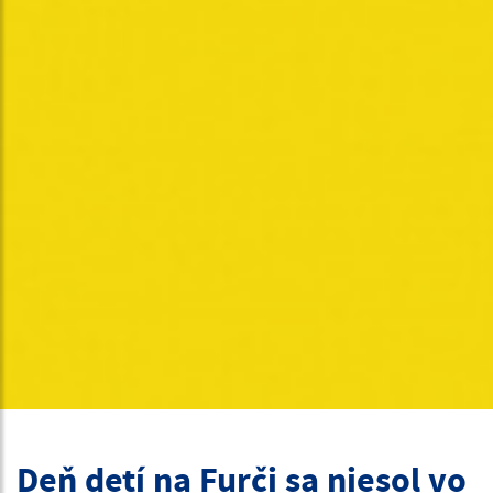
Deň detí na Furči sa niesol vo