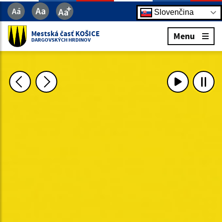
Slovenčina
Mestská časť KOŠICE
Menu
DARGOVSKÝCH HRDINOV