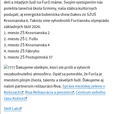
detí a mladých ľudí na Furči máme. Svojím vystúpením nás
potešila tanečná škola Grimmy, naša stálica kultúrnych
podujatí, aj energická bubenícka show žiakov zo SZUŠ
Krosnianska 6. Takisto sme vyhodnotili Furčiansku olympiádu
základných škôl 2026.
1. miesto ZŠ Krosnianska 2
2. miesto ZŠ Ľ. Fullu
3. miesto ZŠ Krosnianska 4
4. miesto ZŠ Fábryho
5. miesto ZŠ Postupimská 37
Ďakujeme všetkým, ktorí ste prišli a vytvorili
nezabudnuteľnú atmosféru. Opäť sa potvrdilo, že Furča je
miestom plným života, talentu a skvelých ľudí. Ďakujeme aj
našim partnerom reštaurácii Riva,
Správa mestskej zelene v
Košiciach
,
Riva Reštaurácia a penzión
,
Centrum voľného
času Košice
Skill Lab