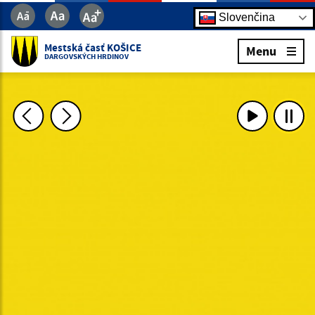
Slovenčina
Mestská časť KOŠICE
Menu
DARGOVSKÝCH HRDINOV