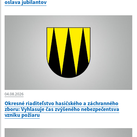
oslava jubilantov
04.08.2026
Okresné riaditeľstvo hasičského a záchranného
zboru: Vyhlasuje čas zvýšeného nebezpečentsva
vzniku požiaru