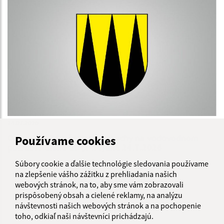
24.07.2026
Oznam - odstraňovanie poruchy na vodovodnom
Používame cookies
potrubí Kurská ul. (2-24)dňa 24.7.2026
Súbory cookie a ďalšie technológie sledovania používame
na zlepšenie vášho zážitku z prehliadania našich
...
1
2
70
>
webových stránok, na to, aby sme vám zobrazovali
prispôsobený obsah a cielené reklamy, na analýzu
návštevnosti našich webových stránok a na pochopenie
toho, odkiaľ naši návštevníci prichádzajú.