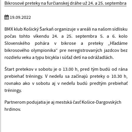
Bikrosové preteky na furčianskej dráhe už 24. a 25. septembra
19.09.2022
BMX klub Košický Šarkaň organizuje v areáli na našom sídlisku
počas tohto víkendu 24. a 25. septembra 5. a 6. kolo
Slovenského pohára v bikrose a preteky „Hľadáme
bikrosového olympionika“ pre neregistrovaných jazdcov bez
rozdielu veku a typu bicykla i súťaž detí na odrážadlách.
Štart pretekov v sobotu je o 13.00 h, pred tým budú od rána
prebiehať tréningy. V nedeľu sa začínajú preteky o 10.30 h,
rovnako ako v sobotu aj v nedeľu budú predtým prebiehať
tréningy.
Partnerom podujatia je aj mestská časť Košice-Dargovských
hrdinov.