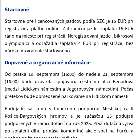
Štartovné
Štartovné pre licencovaných jazdcov podľa SZC je 15 EUR pri
registrácii a platbe online. Zahraniční jazdci zaplatia 15 EUR
ráno na mieste pri registrácii. Neregistrovaní jazdci, bikrosoví
olympionici a odrážadlá zaplatia 4 EUR pri registrácii, bez
nároku na vrátenie štartovného.
Dopravné a organizačné informácie
Od piatka 19. septembra (16:00) do nedele 21. septembra
(16:00) bude uzavretá spojovacia cesta na ulici Benadova
(medzi Lidickým námestím a Jegorovovým námestím). Počas
pretekov bude obmedzené parkovanie na Lidickom námestí.
Podujatie sa koná s finančnou podporou Mestskej časti
Košice-Dargovských hrdinov a je súčasťou 15 podujatí
podporených v rámci dotácií na rok 2025. Prvá dotačná výzva
po splatení dlhu prináša komunitné akcie späť na Furču a
obohacuje život obyvateľov sídliska.