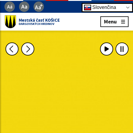
Slovenčina
Mestská časť KOŠICE
Menu
DARGOVSKÝCH HRDINOV