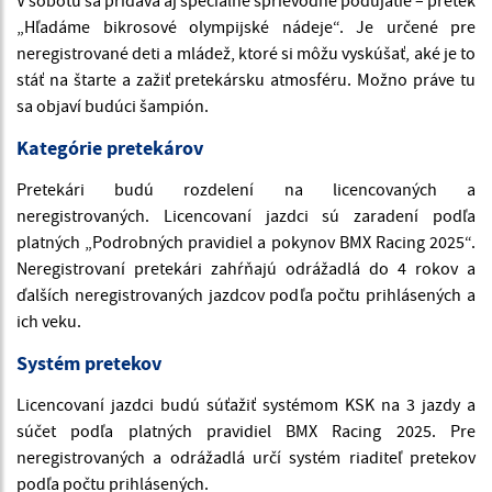
„Hľadáme bikrosové olympijské nádeje“. Je určené pre
neregistrované deti a mládež, ktoré si môžu vyskúšať, aké je to
stáť na štarte a zažiť pretekársku atmosféru. Možno práve tu
sa objaví budúci šampión.
Kategórie pretekárov
Pretekári budú rozdelení na licencovaných a
neregistrovaných. Licencovaní jazdci sú zaradení podľa
platných „Podrobných pravidiel a pokynov BMX Racing 2025“.
Neregistrovaní pretekári zahŕňajú odrážadlá do 4 rokov a
ďalších neregistrovaných jazdcov podľa počtu prihlásených a
ich veku.
Systém pretekov
Licencovaní jazdci budú súťažiť systémom KSK na 3 jazdy a
súčet podľa platných pravidiel BMX Racing 2025. Pre
neregistrovaných a odrážadlá určí systém riaditeľ pretekov
podľa počtu prihlásených.