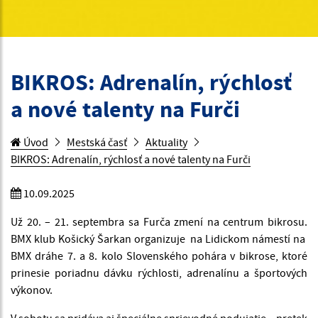
BIKROS: Adrenalín, rýchlosť
a nové talenty na Furči
Úvod
Mestská časť
Aktuality
BIKROS: Adrenalín, rýchlosť a nové talenty na Furči
10.09.2025
Už 20. – 21. septembra sa Furča zmení na centrum bikrosu.
BMX klub Košický Šarkan organizuje na Lidickom námestí na
BMX dráhe 7. a 8. kolo Slovenského pohára v bikrose, ktoré
prinesie poriadnu dávku rýchlosti, adrenalínu a športových
výkonov.
V sobotu sa pridáva aj špeciálne sprievodné podujatie – pretek