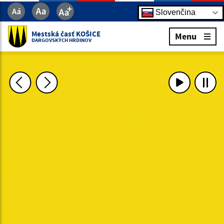
Slovenčina
Mestská časť KOŠICE
Menu
DARGOVSKÝCH HRDINOV