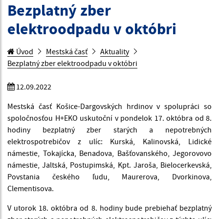
Bezplatný zber
elektroodpadu v októbri
Úvod
Mestská časť
Aktuality
Bezplatný zber elektroodpadu v októbri
12.09.2022
Mestská časť Košice-Dargovských hrdinov v spolupráci so
spoločnosťou H+EKO uskutoční v pondelok 17. októbra od 8.
hodiny bezplatný zber starých a nepotrebných
elektrospotrebičov z ulíc: Kurská, Kalinovská, Lidické
námestie, Tokajícka, Benadova, Bašťovanského, Jegorovovo
námestie, Jaltská, Postupimská, Kpt. Jaroša, Bielocerkevská,
Povstania českého ľudu, Maurerova, Dvorkinova,
Clementisova.
V utorok 18. októbra od 8. hodiny bude prebiehať bezplatný