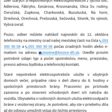
zber starých a nepotrebných elektrospotrebičov z týchto ulíc:
Adlerova, Fábryho, Exnárova, Krosnianska, Ulica Sv. rodiny,
Ovručská, Zupkova, Charkovská, Buzulucká, Na hore,
Drieňová, Orechová, Prešovská, Sečovská, Slivník, Vo výmoli,
Vyšná úvrať.
Pozor, odber môžete nahlásiť najneskôr do 12. októbra
telefonicky na miestny úrad našej mestskej časti na čísla
055
300 90 08
a
055 300 90 06
počas úradných hodín alebo e-
mailom na adresu
zivotne@kosice-dh.sk
. Uveďte prosím
potrebné údaje: typ a počet spotrebičov, meno, priezvisko,
presnú adresu bydliska a telefonický kontakt.
Staré nepotrebné elektrospotrebiče uložte v obytných
domoch večer, prípadne ráno v deň zberu do 8. hodiny v
spoločných priestoroch brány. Pracovníci po príchode
zazvonia a po otvorení vchodových dverí ich naložia do
vozidla. Obyvatelia v rodinných domoch uložia elektroodpad k
bráne z vnútornej strany. Je potrebné, aby ste v priebehu dňa
až do odvozu umožnili vstup do týchto priestorov.