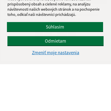
prispôsobený obsah a cielené reklamy, na analýzu
24.07.2026
návštevnosti našich webových stránok a na pochopenie
Oznam - odstraňovanie poruchy na vodovodnom
toho, odkiaľ naši návštevníci prichádzajú.
potrubí Kurská ul. (2-24)dňa 24.7.2026
Súhlasím
...
1
2
70
>
Odmietam
Zmeniť moje nastavenia
Je táto stránka užitočná?
Áno
Nie
Boli tieto 
Boli 
Našli ste na stránke chybu?
Napíšte nám
Úradné hodiny:
Deň
Čas