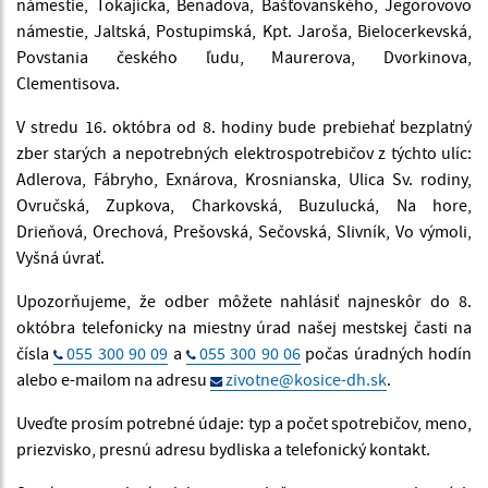
námestie, Tokajícka, Benadova, Bašťovanského, Jegorovovo
námestie, Jaltská, Postupimská, Kpt. Jaroša, Bielocerkevská,
Povstania českého ľudu, Maurerova, Dvorkinova,
Clementisova.
V stredu 16. októbra od 8. hodiny bude prebiehať bezplatný
zber starých a nepotrebných elektrospotrebičov z týchto ulíc:
Adlerova, Fábryho, Exnárova, Krosnianska, Ulica Sv. rodiny,
Ovručská, Zupkova, Charkovská, Buzulucká, Na hore,
Drieňová, Orechová, Prešovská, Sečovská, Slivník, Vo výmoli,
Vyšná úvrať.
Upozorňujeme, že odber môžete nahlásiť najneskôr do 8.
októbra telefonicky na miestny úrad našej mestskej časti na
čísla
055 300 90 09
a
055 300 90 06
počas úradných hodín
alebo e-mailom na adresu
zivotne@kosice-dh.sk
.
Uveďte prosím potrebné údaje: typ a počet spotrebičov, meno,
priezvisko, presnú adresu bydliska a telefonický kontakt.