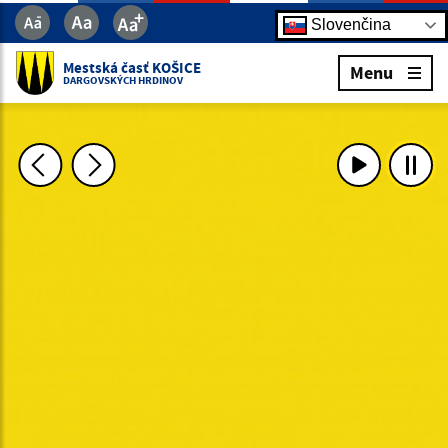
Slovenčina
Mestská časť KOŠICE
Menu
DARGOVSKÝCH HRDINOV