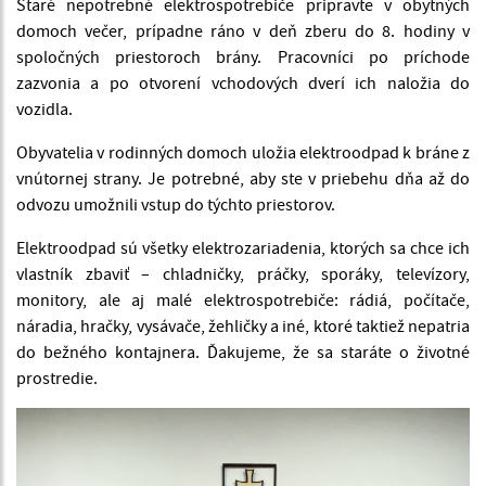
Staré nepotrebné elektrospotrebiče pripravte v obytných
domoch večer, prípadne ráno v deň zberu do 8. hodiny v
spoločných priestoroch brány. Pracovníci po príchode
zazvonia a po otvorení vchodových dverí ich naložia do
vozidla.
Obyvatelia v rodinných domoch uložia elektroodpad k bráne z
vnútornej strany. Je potrebné, aby ste v priebehu dňa až do
odvozu umožnili vstup do týchto priestorov.
Elektroodpad sú všetky elektrozariadenia, ktorých sa chce ich
vlastník zbaviť – chladničky, práčky, sporáky, televízory,
monitory, ale aj malé elektrospotrebiče: rádiá, počítače,
náradia, hračky, vysávače, žehličky a iné, ktoré taktiež nepatria
do bežného kontajnera. Ďakujeme, že sa staráte o životné
prostredie.