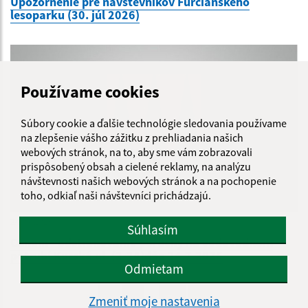
Upozornenie pre návštevníkov Furčianskeho
lesoparku (30. júl 2026)
Používame cookies
Súbory cookie a ďalšie technológie sledovania používame
na zlepšenie vášho zážitku z prehliadania našich
webových stránok, na to, aby sme vám zobrazovali
prispôsobený obsah a cielené reklamy, na analýzu
návštevnosti našich webových stránok a na pochopenie
toho, odkiaľ naši návštevníci prichádzajú.
24.07.2026
Súhlasím
Oznam - odstraňovanie poruchy na vodovodnom
potrubí Kurská ul. (2-24)dňa 24.7.2026
Odmietam
...
1
2
70
>
Zmeniť moje nastavenia