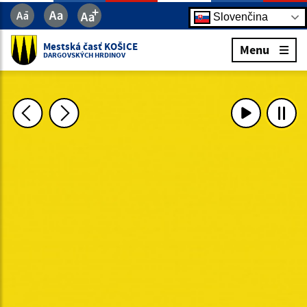
Slovenčina
Mestská časť KOŠICE
Menu
DARGOVSKÝCH HRDINOV