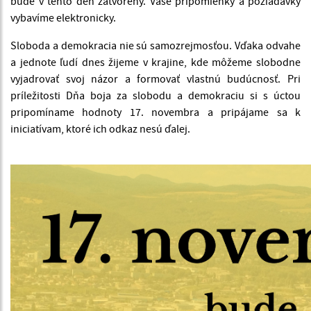
bude v tento deň zatvorený. Vaše pripomienky a požiadavky
vybavíme elektronicky.
Sloboda a demokracia nie sú samozrejmosťou. Vďaka odvahe
a jednote ľudí dnes žijeme v krajine, kde môžeme slobodne
vyjadrovať svoj názor a formovať vlastnú budúcnosť. Pri
príležitosti Dňa boja za slobodu a demokraciu si s úctou
pripomíname hodnoty 17. novembra a pripájame sa k
iniciatívam, ktoré ich odkaz nesú ďalej.