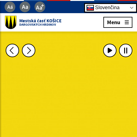
Slovenčina
Mestská časť KOŠICE
Menu
DARGOVSKÝCH HRDINOV