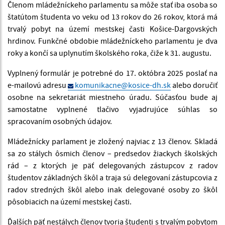
Členom mládežníckeho parlamentu sa môže stať iba osoba so
štatútom študenta vo veku od 13 rokov do 26 rokov, ktorá má
trvalý pobyt na území mestskej časti Košice-Dargovských
hrdinov. Funkčné obdobie mládežníckeho parlamentu je dva
roky a končí sa uplynutím školského roka, čiže k 31. augustu.
Vyplnený formulár je potrebné do 17. októbra 2025 poslať na
e-mailovú adresu
komunikacne@kosice-dh.sk
alebo doručiť
osobne na sekretariát miestneho úradu. Súčasťou bude aj
samostatne vyplnené tlačivo vyjadrujúce súhlas so
spracovaním osobných údajov.
Mládežnícky parlament je zložený najviac z 13 členov. Skladá
sa zo stálych ôsmich členov – predsedov žiackych školských
rád – z ktorých je päť delegovaných zástupcov z radov
študentov základných škôl a traja sú delegovaní zástupcovia z
radov stredných škôl alebo inak delegované osoby zo škôl
pôsobiacich na území mestskej časti.
Ďalších päť nestálych členov tvoria študenti s trvalým pobytom