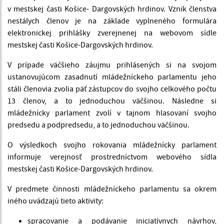
v mestskej časti Košice- Dargovských hrdinov. Vznik členstva
nestálych členov je na základe vyplneného formulára
elektronickej prihlášky zverejnenej na webovom sídle
mestskej časti Košice-Dargovských hrdinov.
V prípade väčšieho záujmu prihlásených si na svojom
ustanovujúcom zasadnutí mládežníckeho parlamentu jeho
stáli členovia zvolia päť zástupcov do svojho celkového počtu
13 členov, a to jednoduchou väčšinou. Následne si
mládežnícky parlament zvolí v tajnom hlasovaní svojho
predsedu a podpredsedu, a to jednoduchou väčšinou.
O výsledkoch svojho rokovania mládežnícky parlament
informuje verejnosť prostredníctvom webového sídla
mestskej časti Košice-Dargovských hrdinov.
V predmete činnosti mládežníckeho parlamentu sa okrem
iného uvádzajú tieto aktivity:
spracovanie a podávanie iniciatívnych návrhov,