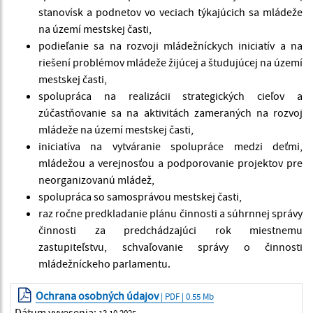
stanovísk a podnetov vo veciach týkajúcich sa mládeže
na území mestskej časti,
podieľanie sa na rozvoji mládežníckych iniciatív a na
riešení problémov mládeže žijúcej a študujúcej na území
mestskej časti,
spolupráca na realizácii strategických cieľov a
zúčastňovanie sa na aktivitách zameraných na rozvoj
mládeže na území mestskej časti,
iniciatíva na vytváranie spolupráce medzi deťmi,
mládežou a verejnosťou a podporovanie projektov pre
neorganizovanú mládež,
spolupráca so samosprávou mestskej časti,
raz ročne predkladanie plánu činnosti a súhrnnej správy
činnosti za predchádzajúci rok miestnemu
zastupiteľstvu, schvaľovanie správy o činnosti
mládežníckeho parlamentu.
Ochrana osobných údajov
| PDF | 0.55 Mb
Dátum vyvesenia:
13.10.2025